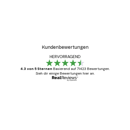
Kundenbewertungen
HERVORRAGEND
4.3 von 5 Sternen
Basierend auf 71423 Bewertungen.
Sieh dir einige Bewertungen hier an.
Verifizierter Käufer
Kundenbewertungen
Alles wie immer zügig, schnell, sicher
verpackt und ein stressfreier Einkauf
gewesen.
5 Jun