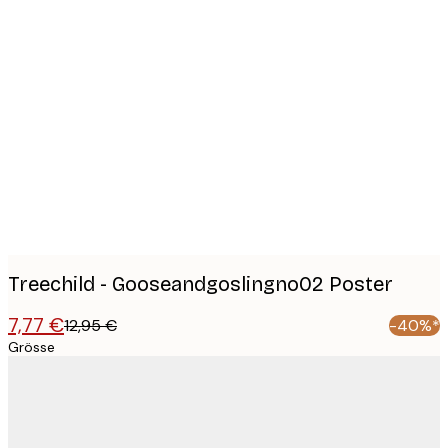
Product
images
Treechild - Gooseandgoslingno02 Poster
7,77 €
12,95 €
-40%*
Grösse