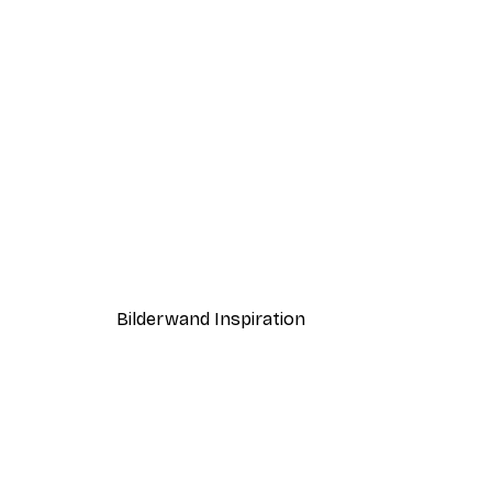
-50%
Sanftes grünes Postersets
Ab 19,42 €
38,85 €
Bilderwand Inspiration