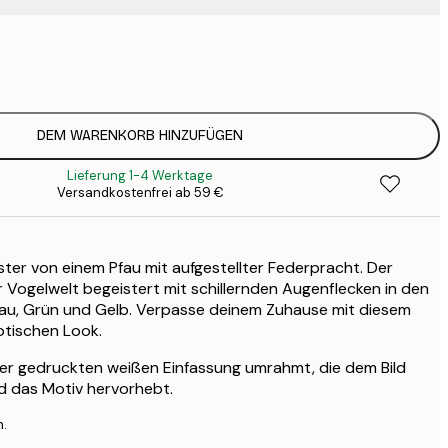
12
2
19
3
DEM WARENKORB HINZUFÜGEN
Lieferung 1-4 Werktage
Versandkostenfrei ab 59 €
er von einem Pfau mit aufgestellter Federpracht. Der
Vogelwelt begeistert mit schillernden Augenflecken in den
lau, Grün und Gelb. Verpasse deinem Zuhause mit diesem
otischen Look.
ner gedruckten weißen Einfassung umrahmt, die dem Bild
nd das Motiv hervorhebt.
n.