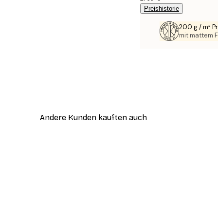
Preishistorie
200 g / m² 
mit mattem F
Andere Kunden kauften auch