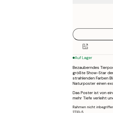
Frame
30x40 cm
options
50x70 cm
Auf Lager
Bezauberndes Tierpost
größte Show-Star der 
strahlenden Farben B
Naturposter einen ex
Das Poster ist von ei
mehr Tiefe verleiht u
Rahmen nicht inbegriffe
2733-5