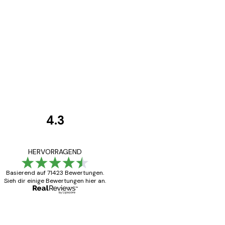
4.3
Kundenbewertunge
Alles wie immer z
HERVORRAGEND
Basierend auf 71423 Bewertungen.
Sieh dir einige Bewertungen hier an.
5 Jun
Edit D