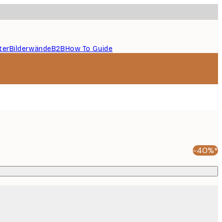
ter
Bilderwände
B2B
How To Guide
-40%*