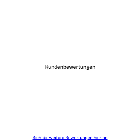
-40%*
Blühendes Grün Poster
Ab 12,87 €
21,45 €
Kundenbewertungen
n
ügig, schnell, sicher verpackt und ein stressfreier Einkauf gewesen.
Sieh dir weitere Bewertungen hier an