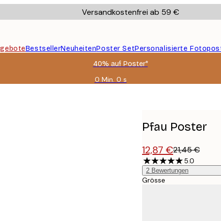
Versandkostenfrei ab 59 €
gebote
Bestseller
Neuheiten
Poster Set
Personalisierte Fotopos
40% auf Poster*
0 Min.
0 s
Gültig
bis:
2026-
08-
09
Pfau Poster
12,87 €
21,45 €
5.0
2
Bewertungen
Grösse