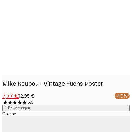
Product
images
Mike Koubou - Vintage Fuchs Poster
7,77 €
12,95 €
-40%*
5.0
1
Bewertungen
Grösse