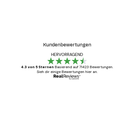
Kundenbewertungen
HERVORRAGEND
4.3 von 5 Sternen
Basierend auf 71423 Bewertungen.
Sieh dir einige Bewertungen hier an.
Verifizierter Käufer
Kundenbewertungen
Alles wie immer zügig, schnell, sicher
verpackt und ein stressfreier Einkauf
gewesen.
5 Jun
Edit D