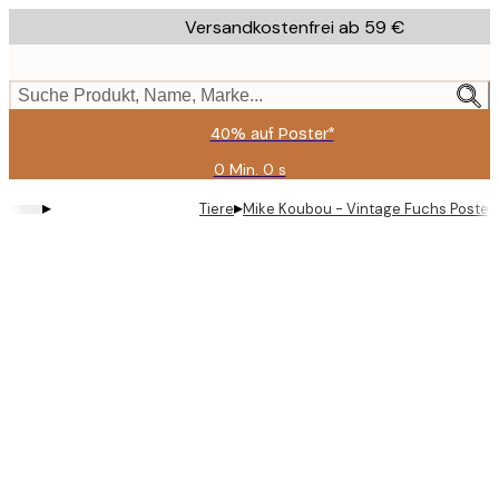
Skip
Versandkostenfrei ab 59 €
to
main
content.
Suche Produkt, Name, Marke...
40% auf Poster*
0 Min.
0 s
Gültig
bis:
▸
▸
Tiere
Mike Koubou - Vintage Fuchs Poster
2026-
08-
09