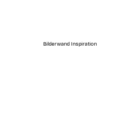
-40%*
Boat in the lake Poster
Ab 7,77 €
12,95 €
Bilderwand Inspiration