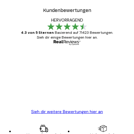
Kundenbewertungen
HERVORRAGEND
4.3 von 5 Sternen
Basierend auf 71423 Bewertungen.
Sieh dir einige Bewertungen hier an.
Verifizierter Käufer
Kundenbewertungen
Alles wie immer zügig, schnell, sicher
verpackt und ein stressfreier Einkauf
gewesen.
5 Jun
Edit D
Sieh dir weitere Bewertungen hier an