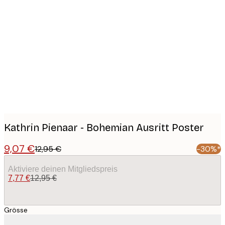
Product
images
Kathrin Pienaar - Bohemian Ausritt Poster
9,07 €
12,95 €
-30%*
Aktiviere deinen Mitgliedspreis
7,77 €
12,95 €
Grösse