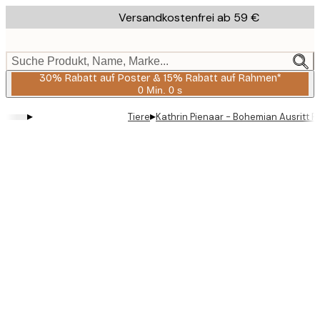
Skip
Versandkostenfrei ab 59 €
to
main
content.
Suche Produkt, Name, Marke...
30% Rabatt auf Poster & 15% Rabatt auf Rahmen*
0 Min.
0 s
Gültig
bis:
▸
▸
Tiere
Kathrin Pienaar - Bohemian Ausritt P
2026-
08-
06