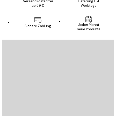
Versandkostenfrei
Lieferung 1-4
ab 59 €
Werktage
Jeden Monat
Sichere Zahlung
neue Produkte
E-Mail
SENDEN
Store
Poster Store
Kundendienst