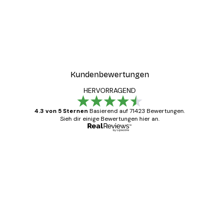
Kundenbewertungen
HERVORRAGEND
4.3 von 5 Sternen
Basierend auf 71423 Bewertungen.
Sieh dir einige Bewertungen hier an.
Verifizierter Käufer
Kundenbewertungen
Alles wie immer zügig, schnell, sicher
verpackt und ein stressfreier Einkauf
gewesen.
5 Jun
Edit D