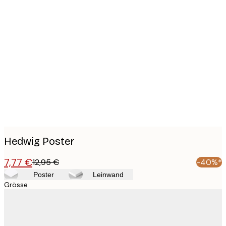
Product
images
Hedwig Poster
7,77 €
12,95 €
-40%*
Poster
Leinwand
Grösse