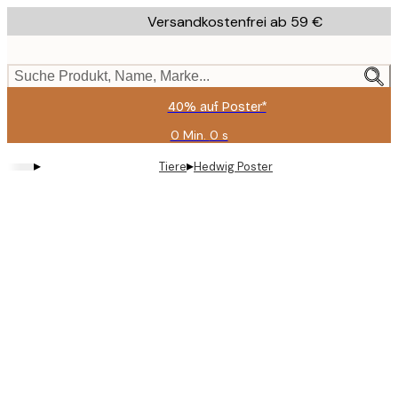
Skip
Versandkostenfrei ab 59 €
to
main
content.
Suche Produkt, Name, Marke...
40% auf Poster*
0 Min.
0 s
Gültig
bis:
▸
▸
Tiere
Hedwig Poster
2026-
08-
09