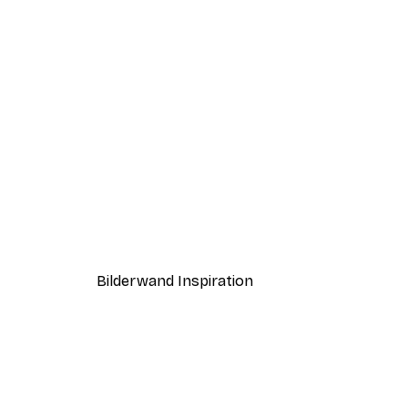
-40%*
Strand Gras Poster
Ab 7,77 €
12,95 €
Bilderwand Inspiration