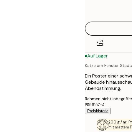
Frame
21x30 cm
options
30x40 cm
40x50 cm
50x50 cm
Auf Lager
50x70 cm
Katze am Fenster Stadt
70x100 cm
Ein Poster einer schw
100x150 cm
Gebäude hinausschaut
Abendstimmung.
Rahmen nicht inbegriffe
PS56157-4
Preishistorie
200 g / m² 
mit mattem F