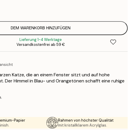
7
1
12
2
16
DEM WARENKORB HINZUFÜGEN
2
Lieferung 1-4 Werktage
16
Versandkostenfrei ab 59 €
2
19
3
ansicht
26
4
arzen Katze, die an einem Fenster sitzt und auf hohe
64
. Der Himmel in Blau- und Orangetönen schafft eine ruhige
n.
Premium-Papier
Rahmen von höchster Qualität
inish.
mit kristallklarem Acrylglas.