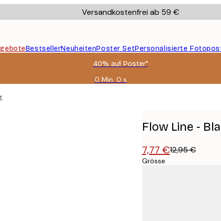
Versandkostenfrei ab 59 €
gebote
Bestseller
Neuheiten
Poster Set
Personalisierte Fotopos
40% auf Poster*
0 Min.
0 s
Gültig
bis:
r
2026-
08-
09
Flow Line - Bl
7,77 €
12,95 €
Grösse