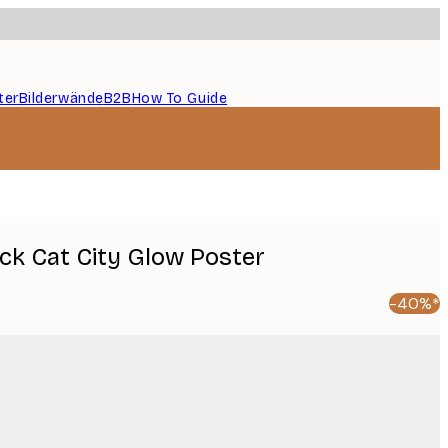
ter
Bilderwände
B2B
How To Guide
ack Cat City Glow Poster
-40%*