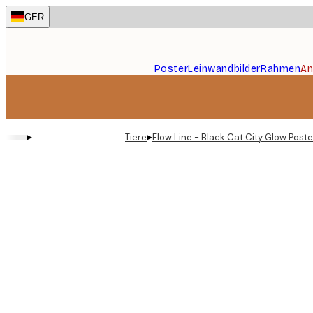
Skip
GER
to
main
content.
Poster
Leinwandbilder
Rahmen
An
▸
▸
Tiere
Flow Line - Black Cat City Glow Poste