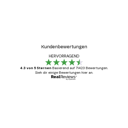
Kundenbewertungen
HERVORRAGEND
4.3 von 5 Sternen
Basierend auf 71423 Bewertungen.
Sieh dir einige Bewertungen hier an.
Verifizierter Käufer
Kundenbewertungen
Alles wie immer zügig, schnell, sicher
verpackt und ein stressfreier Einkauf
gewesen.
5 Jun