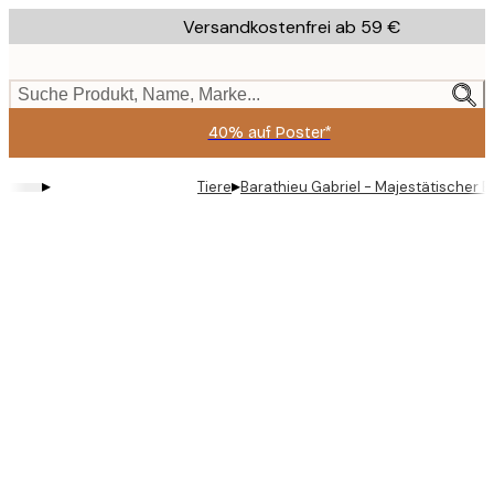
Skip
Versandkostenfrei ab 59 €
to
main
content.
Suche Produkt, Name, Marke...
40% auf Poster*
▸
▸
Tiere
Barathieu Gabriel - Majestätischer B