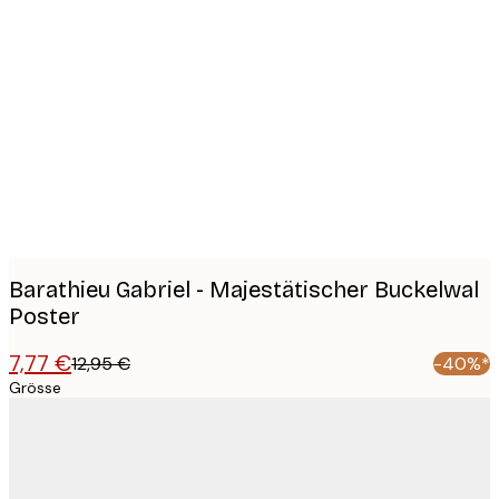
Product
images
Barathieu Gabriel - Majestätischer Buckelwal
Poster
7,77 €
12,95 €
-40%*
Grösse