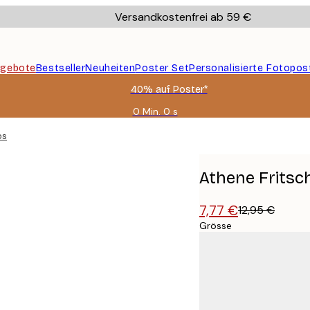
Versandkostenfrei ab 59 €
gebote
Bestseller
Neuheiten
Poster Set
Personalisierte Fotopos
40% auf Poster*
0 Min.
0 s
Gültig
bis:
oster
2026-
08-
09
Athene Fritsch
7,77 €
12,95 €
Grösse