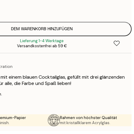
7
1
12
2
19
DEM WARENKORB HINZUFÜGEN
3
Lieferung 1-4 Werktage
26
Versandkostenfrei ab 59 €
4
64
tration
 mit einem blauen Cocktailglas, gefüllt mit drei glänzenden
ür alle, die Farbe und Spaß lieben!
n.
Premium-Papier
Rahmen von höchster Qualität
inish.
mit kristallklarem Acrylglas.