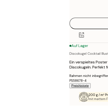
Frame
21x30 cm
options
30x40 cm
50x70 cm
70x100 cm
Auf Lager
100x150 cm
Discokugel Cocktail Illus
Ein verspieltes Poster
Discokugeln. Perfekt f
Rahmen nicht inbegriffe
PS58678-4
Preishistorie
200 g / m² 
mit mattem F