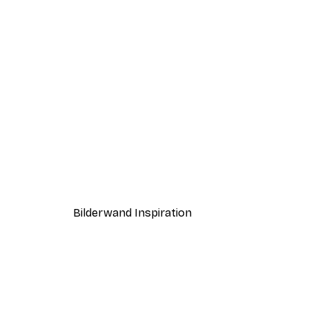
-40%*
Boat in the lake Poster
Ab 7,77 €
12,95 €
Bilderwand Inspiration