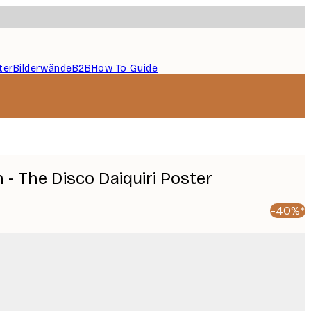
ter
Bilderwände
B2B
How To Guide
 - The Disco Daiquiri Poster
-40%*