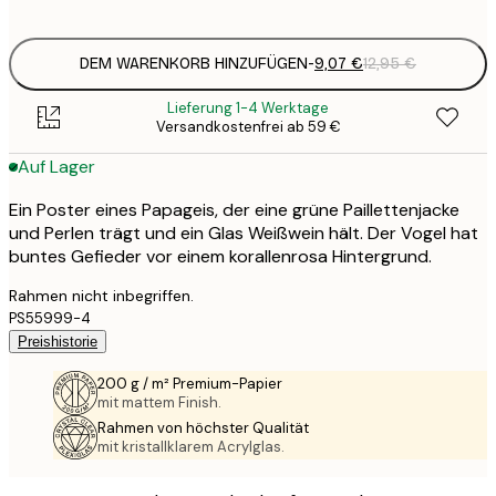
options
DEM WARENKORB HINZUFÜGEN
-
9,07 €
12,95 €
Lieferung 1-4 Werktage
Versandkostenfrei ab 59 €
Auf Lager
Ein Poster eines Papageis, der eine grüne Paillettenjacke
und Perlen trägt und ein Glas Weißwein hält. Der Vogel hat
buntes Gefieder vor einem korallenrosa Hintergrund.
Rahmen nicht inbegriffen.
PS55999-4
Preishistorie
200 g / m² Premium-Papier
mit mattem Finish.
Rahmen von höchster Qualität
mit kristallklarem Acrylglas.