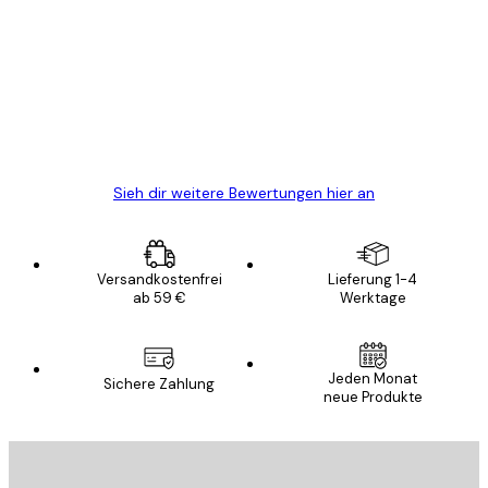
Alles wie immer zügig, schnell, sicher
verpackt und ein stressfreier Einkauf
gewesen.
5 Jun
Edit D
Sieh dir weitere Bewertungen hier an
Versandkostenfrei
Lieferung 1-4
ab 59 €
Werktage
Jeden Monat
Sichere Zahlung
neue Produkte