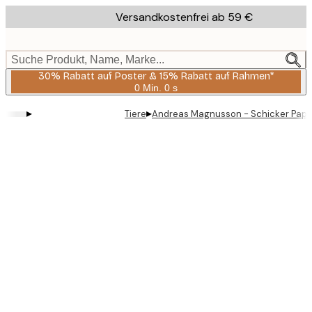
Skip
Versandkostenfrei ab 59 €
to
main
content.
Suche Produkt, Name, Marke...
30% Rabatt auf Poster & 15% Rabatt auf Rahmen*
0 Min.
0 s
Gültig
bis:
▸
▸
Tiere
Andreas Magnusson - Schicker Papag
2026-
08-
06