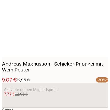
Product
images
Andreas Magnusson - Schicker Papagei mit
Wein Poster
9,07 €
12,95 €
-30%*
Aktiviere deinen Mitgliedspreis
7,77 €
12,95 €
Grösse