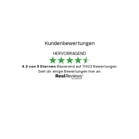
Kundenbewertungen
HERVORRAGEND
4.3 von 5 Sternen
Basierend auf 71423 Bewertungen.
Sieh dir einige Bewertungen hier an.
Verifizierter Käufer
Kundenbewertungen
Alles wie immer zügig, schnell, sicher
verpackt und ein stressfreier Einkauf
gewesen.
5 Jun
Edit D