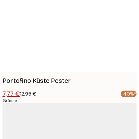
Product
images
Portofino Küste Poster
7,77 €
12,95 €
-40%*
Grösse