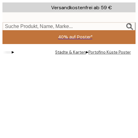
Skip
Versandkostenfrei ab 59 €
to
main
content.
Suche Produkt, Name, Marke...
40% auf Poster*
▸
▸
Städte & Karten
Portofino Küste Poster