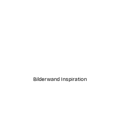
-40%*
Good Things Take Time Poste
Ab 7,77 €
12,95 €
Bilderwand Inspiration