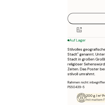
options
50x70 cm
Auf Lager
Stilvolles geografisch
Stadt" genannt. Unte
Stadt in großen Groß
religiöser Sehenswür
Zeiten. Das Poster be
stilvoll umrahmt.
Rahmen nicht inbegriffe
PS50439-5
200 g / m² 
mit mattem F