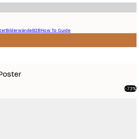
ter
Bilderwände
B2B
How To Guide
Poster
-73%