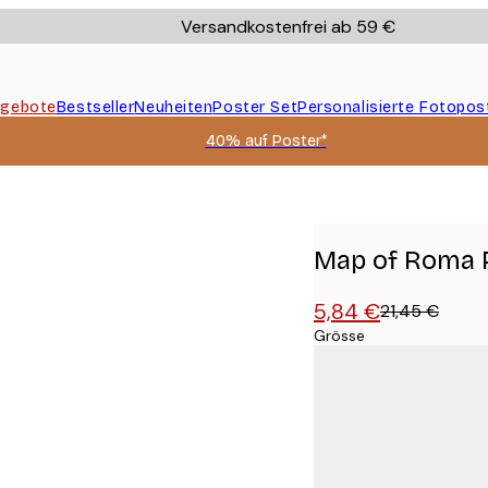
Versandkostenfrei ab 59 €
gebote
Bestseller
Neuheiten
Poster Set
Personalisierte Fotopos
40% auf Poster*
Map of Roma 
5,84 €
21,45 €
Grösse