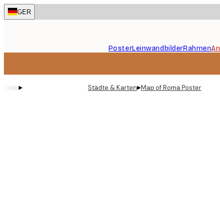
Skip
GER
to
main
content.
Poster
Leinwandbilder
Rahmen
An
▸
▸
Städte & Karten
Map of Roma Poster