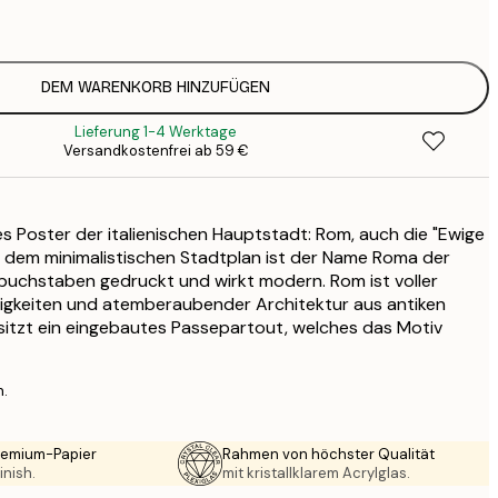
2
8
3
DEM WARENKORB HINZUFÜGEN
Lieferung 1-4 Werktage
Versandkostenfrei ab 59 €
es Poster der italienischen Hauptstadt: Rom, auch die "Ewige
r dem minimalistischen Stadtplan ist der Name Roma der
buchstaben gedruckt und wirkt modern. Rom ist voller
digkeiten und atemberaubender Architektur aus antiken
sitzt ein eingebautes Passepartout, welches das Motiv
n.
Premium-Papier
Rahmen von höchster Qualität
inish.
mit kristallklarem Acrylglas.