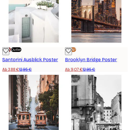
-70%
Outlet
-30%*
Santorini Ausblick Poster
Brooklyn Bridge Poster
Ab 3,88 €
12,95 €
Ab 9,07 €
12,95 €