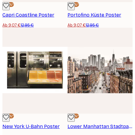
-30%*
-30%*
Capri Coastline Poster
Portofino Küste Poster
Ab 9,07 €
12,95 €
Ab 9,07 €
12,95 €
-30%*
-30%*
New York U-Bahn Poster
Lower Manhattan Stadtpanorama Poster