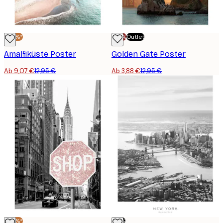
-30%*
-70%
Outlet
Amalfiküste Poster
Golden Gate Poster
Ab 9,07 €
12,95 €
Ab 3,88 €
12,95 €
-30%*
-73%