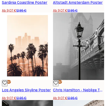
Sardinia Coastline Poster
Altstadt Amsterdam Poster
Ab 9,07 €
12,95 €
Ab 9,07 €
12,95 €
-30%*
-30%*
Los Angeles Skyline Poster
Chris Hamilton - Neblige Tower Bridge Poster
Ab 9,07 €
12,95 €
Ab 9,07 €
12,95 €