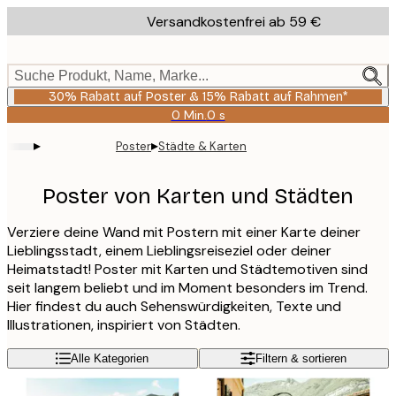
Skip
Versandkostenfrei ab 59 €
to
main
content.
Suche Produkt, Name, Marke...
30% Rabatt auf Poster & 15% Rabatt auf Rahmen*
0 Min.
0 s
Gültig
bis:
▸
▸
Poster
Städte & Karten
2026-
08-
06
Poster von Karten und Städten
Verziere deine Wand mit Postern mit einer Karte deiner
Lieblingsstadt, einem Lieblingsreiseziel oder deiner
Heimatstadt! Poster mit Karten und Städtemotiven sind
seit langem beliebt und im Moment besonders im Trend.
Hier findest du auch Sehenswürdigkeiten, Texte und
Illustrationen, inspiriert von Städten.
Alle Kategorien
Filtern & sortieren