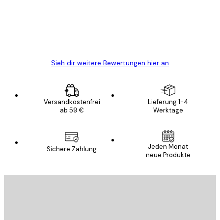
verpackt und ein stressfreier Einkauf
gewesen.
5 Jun
Edit D
Sieh dir weitere Bewertungen hier an
Versandkostenfrei
Lieferung 1-4
ab 59 €
Werktage
E-Mail
Jeden Monat
Sichere Zahlung
neue Produkte
ANMELDEN
Datenschutzerklärung