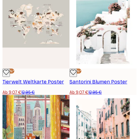
-30%*
-30%*
Tierwelt Weltkarte Poster
Santorini Blumen Poster
Ab 9,07 €
12,95 €
Ab 9,07 €
12,95 €