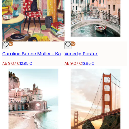
-30%*
-30%*
Caroline Bonne Müller - Katze vor dem Fenster in New York in leuchtenden Farben Poster
Venedig Poster
Ab 9,07 €
12,95 €
Ab 9,07 €
12,95 €