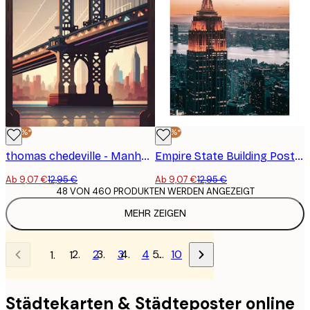
-30%*
-30%*
thomas chedeville - Manhattan Bridge New York Sonnenuntergang Poster
Empire State Building Poster
Ab 9,07 €
12,95 €
Ab 9,07 €
12,95 €
48 VON 460 PRODUKTEN WERDEN ANGEZEIGT
MEHR ZEIGEN
2
3
4
…
10
1
Städtekarten & Städteposter online