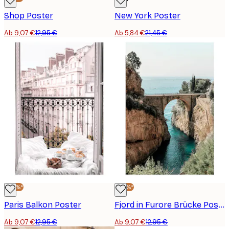
Shop Poster
New York Poster
Ab 9,07 €
12,95 €
Ab 5,84 €
21,45 €
-30%*
-30%*
Paris Balkon Poster
Fjord in Furore Brücke Poster
Ab 9,07 €
12,95 €
Ab 9,07 €
12,95 €