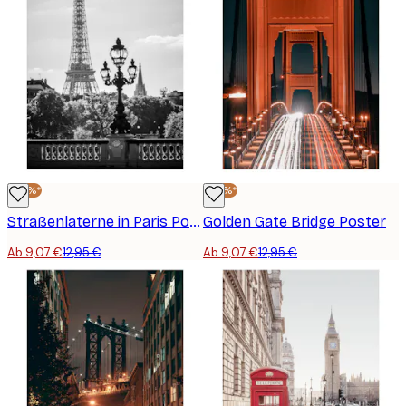
-30%*
-30%*
Straßenlaterne in Paris Poster
Golden Gate Bridge Poster
Ab 9,07 €
12,95 €
Ab 9,07 €
12,95 €