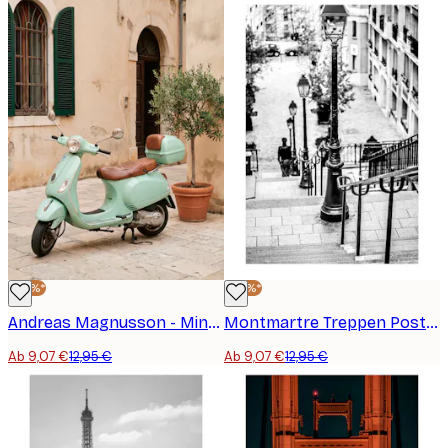
-30%*
-30%*
Andreas Magnusson - Mintgrüne Vespa Straße Poster
Montmartre Treppen Poster
Ab 9,07 €
12,95 €
Ab 9,07 €
12,95 €