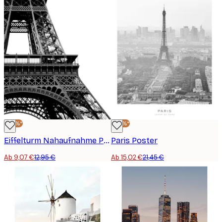
-30%*
-30%*
Eiffelturm Nahaufnahme Poster
Paris Poster
Ab 9,07 €
12,95 €
Ab 15,02 €
21,45 €