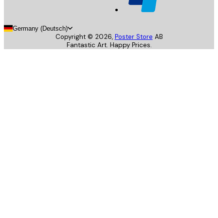
Germany (Deutsch)
Copyright ©
2026
,
Poster Store
AB
Fantastic Art. Happy Prices.