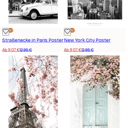
-30%*
-30%*
Straßenecke in Paris Poster
New York City Poster
Ab 9,07 €
12,95 €
Ab 9,07 €
12,95 €