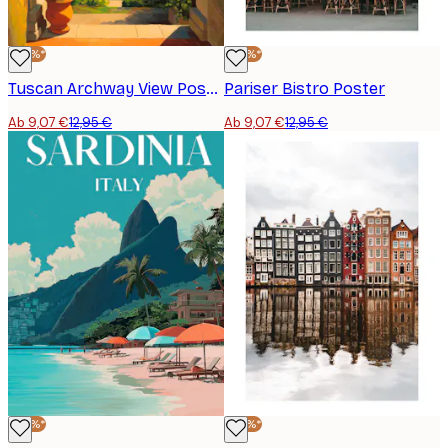
-30%*
-30%*
Tuscan Archway View Poster
Pariser Bistro Poster
Ab 9,07 €
12,95 €
Ab 9,07 €
12,95 €
-30%*
-30%*