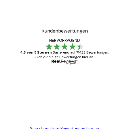
Kundenbewertungen
HERVORRAGEND
4.3 von 5 Sternen
Basierend auf 71423 Bewertungen.
Sieh dir einige Bewertungen hier an.
Verifizierter Käufer
Kundenbewertungen
Alles wie immer zügig, schnell, sicher
verpackt und ein stressfreier Einkauf
gewesen.
5 Jun
Edit D
Sieh dir weitere Bewertungen hier an