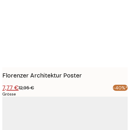
Product
images
Florenzer Architektur Poster
7,77 €
12,95 €
-40%*
Grösse