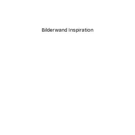
fgang Poster
Morgen Seeblick Poster
Ab 7,77 €
12,95 €
Bilderwand Inspiration