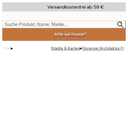
Skip
Versandkostenfrei ab 59 €
to
main
content.
Suche Produkt, Name, Marke...
40% auf Poster*
▸
▸
Städte & Karten
Florenzer Architektur Pos