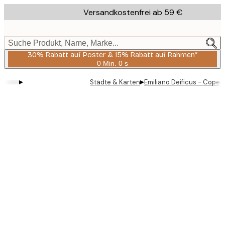
Skip
Versandkostenfrei ab 59 €
to
main
content.
Suche Produkt, Name, Marke...
30% Rabatt auf Poster & 15% Rabatt auf Rahmen*
0 Min.
0 s
Gültig
bis:
▸
▸
Städte & Karten
Emiliano Deificus - Cope
2026-
08-
06