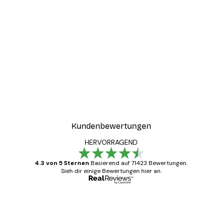
-30%*
ter
Boat in the lake Poster
Ab 9,07 €
12,95 €
Kundenbewertungen
HERVORRAGEND
4.3 von 5 Sternen
Basierend auf 71423 Bewertungen.
Sieh dir einige Bewertungen hier an.
Verifizierter Käufer
Kundenbewertungen