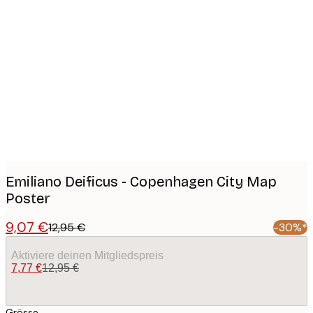
Product
images
Emiliano Deificus - Copenhagen City Map
Poster
9,07 €
12,95 €
-30%*
Aktiviere deinen Mitgliedspreis
7,77 €
12,95 €
Grösse