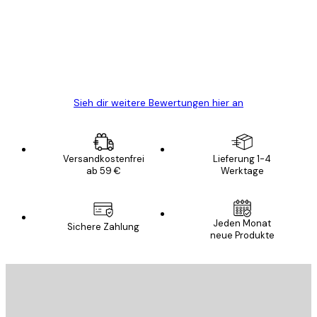
Alles wie immer zügig, schnell, sicher
verpackt und ein stressfreier Einkauf
gewesen.
5 Jun
Edit D
Sieh dir weitere Bewertungen hier an
Versandkostenfrei
Lieferung 1-4
ab 59 €
Werktage
Jeden Monat
Sichere Zahlung
neue Produkte