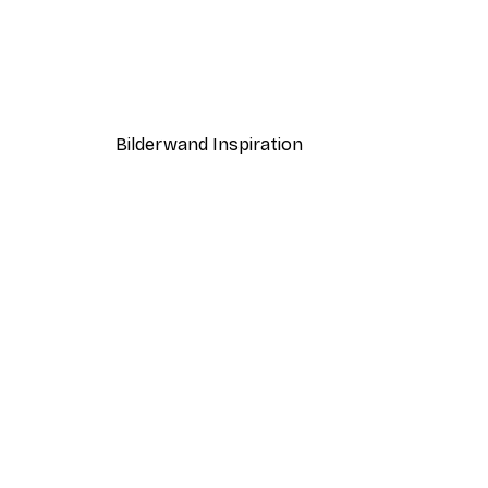
-40%*
Boat in the lake Poster
Ab 7,77 €
12,95 €
Bilderwand Inspiration