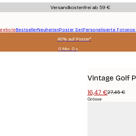
Versandkostenfrei ab 59 €
gebote
Bestseller
Neuheiten
Poster Set
Personalisierte Fotopos
40% auf Poster*
0 Min.
0 s
Gültig
bis:
2026-
08-
09
Vintage Golf 
16,47 €
27,45 €
Grösse