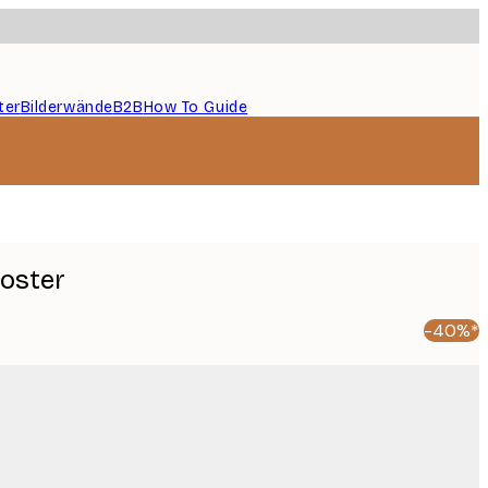
ter
Bilderwände
B2B
How To Guide
Poster
-40%*