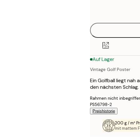
Frame
50x50 cm
options
Auf Lager
Vintage Golf Poster
Ein Golfball liegt nah
den nächsten Schlag. P
Rahmen nicht inbegriffe
PS56798-2
Preishistorie
200 g / m² 
mit mattem F