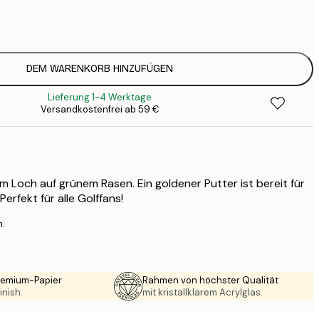
16
2
DEM WARENKORB HINZUFÜGEN
Lieferung 1-4 Werktage
Versandkostenfrei ab 59 €
 am Loch auf grünem Rasen. Ein goldener Putter ist bereit für
erfekt für alle Golffans!
n.
Premium-Papier
Rahmen von höchster Qualität
inish.
mit kristallklarem Acrylglas.