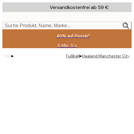
Skip
Versandkostenfrei ab 59 €
to
main
content.
Suche Produkt, Name, Marke...
40% auf Poster*
0 Min.
0 s
Gültig
bis:
▸
▸
Fußball
Haaland Manchester City P
2026-
08-
09