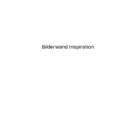
-40%*
ebe Poster
Gucci Mode Poster
Ab 7,77 €
12,95 €
Bilderwand Inspiration