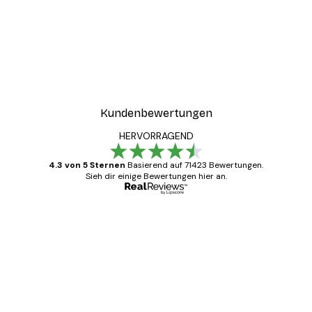
Kundenbewertungen
HERVORRAGEND
4.3 von 5 Sternen
Basierend auf 71423 Bewertungen.
Sieh dir einige Bewertungen hier an.
Verifizierter Käufer
Kundenbewertungen
Alles wie immer zügig, schnell, sicher
verpackt und ein stressfreier Einkauf
gewesen.
5 Jun