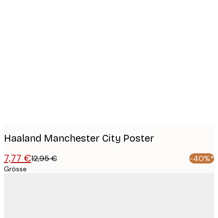
Product
images
Haaland Manchester City Poster
7,77 €
12,95 €
-40%*
Grösse