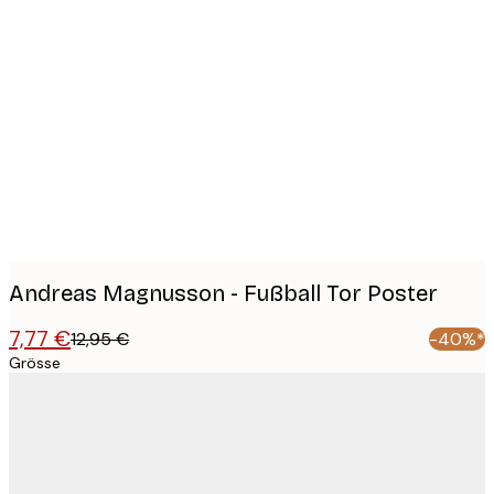
Product
images
Andreas Magnusson - Fußball Tor Poster
7,77 €
12,95 €
-40%*
Grösse