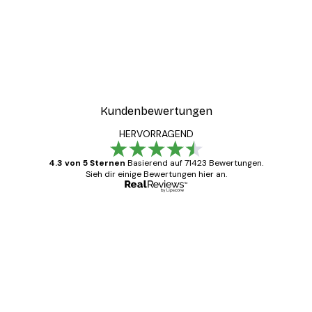
Kundenbewertungen
HERVORRAGEND
4.3 von 5 Sternen
Basierend auf 71423 Bewertungen.
Sieh dir einige Bewertungen hier an.
Verifizierter Käufer
Kundenbewertungen
Alles wie immer zügig, schnell, sicher
verpackt und ein stressfreier Einkauf
gewesen.
5 Jun