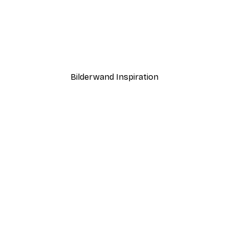
-40%*
 Cheveux Lisses Poster
Mia San Mia Poster
Ab 7,77 €
12,95 €
Bilderwand Inspiration