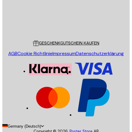
Store
Poster Store
Kundendienst
GESCHENKGUTSCHEIN KAUFEN
AGB
Cookie Richtlinie
Impressum
Datenschutzerklärung
Germany (Deutsch)
Copyright ©
2026
,
Poster Store
AB