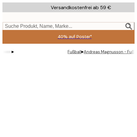
Skip
Versandkostenfrei ab 59 €
to
main
content.
Suche Produkt, Name, Marke...
40% auf Poster*
▸
▸
Fußball
Andreas Magnusson - Fußbal