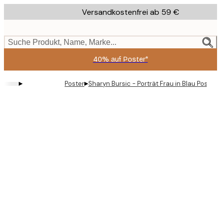
Skip
Versandkostenfrei ab 59 €
to
main
content.
Suche Produkt, Name, Marke...
40% auf Poster*
▸
▸
Poster
Sharyn Bursic - Porträt Frau in Blau Poster