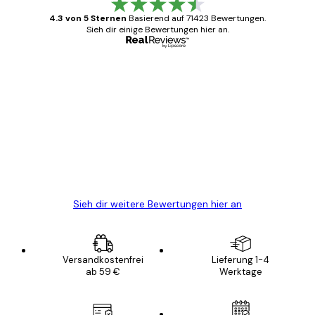
4.3 von 5 Sternen
Basierend auf 71423 Bewertungen.
Sieh dir einige Bewertungen hier an.
Verifizierter Käufer
Kundenbewertungen
Alles wie immer zügig, schnell, sicher
verpackt und ein stressfreier Einkauf
gewesen.
5 Jun
Edit D
Sieh dir weitere Bewertungen hier an
Versandkostenfrei
Lieferung 1-4
ab 59 €
Werktage