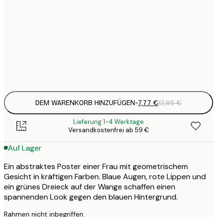
7
21x30 cm
1
12
30x40 cm
2
Frame
options
DEM WARENKORB HINZUFÜGEN
-
7,77 €
12,95 €
Lieferung 1-4 Werktage
Versandkostenfrei ab 59 €
Auf Lager
Ein abstraktes Poster einer Frau mit geometrischem
Gesicht in kräftigen Farben. Blaue Augen, rote Lippen und
ein grünes Dreieck auf der Wange schaffen einen
spannenden Look gegen den blauen Hintergrund.
Rahmen nicht inbegriffen.