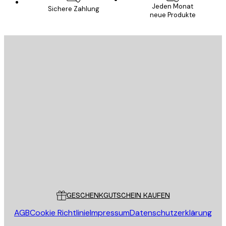
Jeden Monat
Sichere Zahlung
neue Produkte
E-Mail
SENDEN
Store
Poster Store
Kundendienst
GESCHENKGUTSCHEIN KAUFEN
AGB
Cookie Richtlinie
Impressum
Datenschutzerklärung