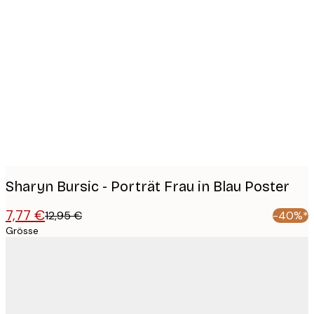
Product
images
Sharyn Bursic - Porträt Frau in Blau Poster
7,77 €
12,95 €
-40%*
Grösse