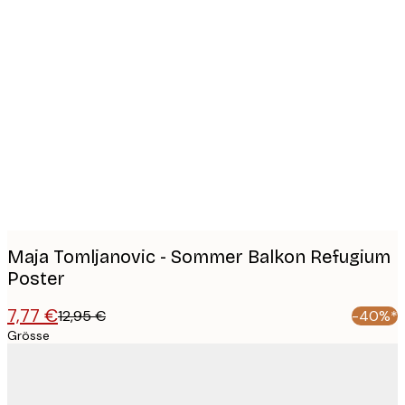
Product
images
Maja Tomljanovic - Sommer Balkon Refugium
Poster
7,77 €
12,95 €
-40%*
Grösse