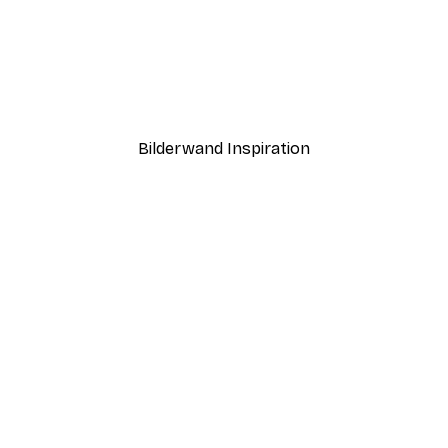
-40%*
Sommermorgen Poster
Ab 7,77 €
12,95 €
Bilderwand Inspiration