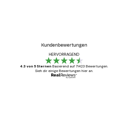
Kundenbewertungen
HERVORRAGEND
4.3 von 5 Sternen
Basierend auf 71423 Bewertungen.
Sieh dir einige Bewertungen hier an.
Verifizierter Käufer
Kundenbewertungen
Alles wie immer zügig, schnell, sicher
verpackt und ein stressfreier Einkauf
gewesen.
5 Jun
Edit D