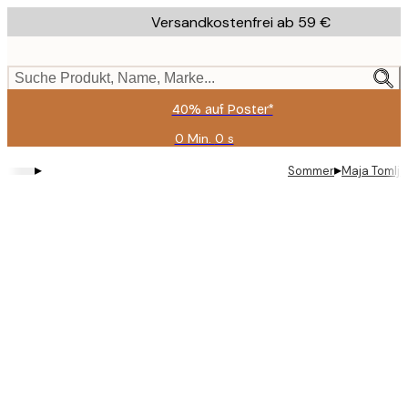
Skip
Versandkostenfrei ab 59 €
to
main
content.
Suche Produkt, Name, Marke...
40% auf Poster*
0 Min.
0 s
Gültig
bis:
▸
▸
Sommer
Maja Tomlj
2026-
08-
09