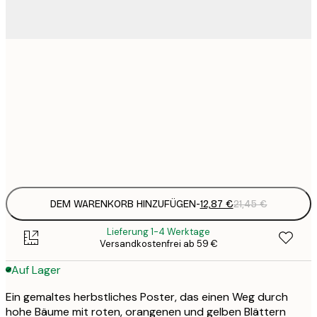
12
30x40 cm
2
19
50x70 cm
3
Frame
options
DEM WARENKORB HINZUFÜGEN
-
12,87 €
21,45 €
Lieferung 1-4 Werktage
Versandkostenfrei ab 59 €
Auf Lager
Ein gemaltes herbstliches Poster, das einen Weg durch
hohe Bäume mit roten, orangenen und gelben Blättern