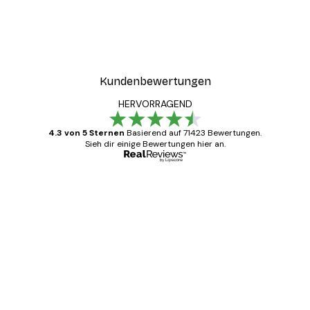
Kundenbewertungen
HERVORRAGEND
4.3 von 5 Sternen
Basierend auf 71423 Bewertungen.
Sieh dir einige Bewertungen hier an.
Verifizierter Käufer
Kundenbewertungen
Alles wie immer zügig, schnell, sicher
verpackt und ein stressfreier Einkauf
gewesen.
5 Jun
Edit D