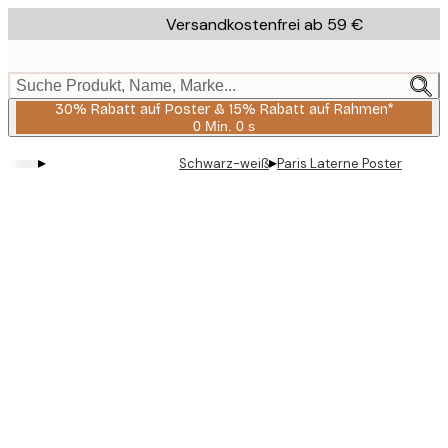
Skip
Versandkostenfrei ab 59 €
to
main
content.
Suche Produkt, Name, Marke...
30% Rabatt auf Poster & 15% Rabatt auf Rahmen*
0 Min.
0 s
Gültig
bis:
▸
▸
Schwarz-weiß
Paris Laterne Poster
2026-
08-
06