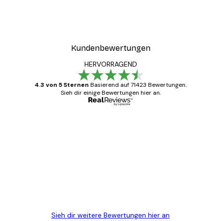
Kundenbewertungen
HERVORRAGEND
4.3 von 5 Sternen
Basierend auf 71423 Bewertungen.
Sieh dir einige Bewertungen hier an.
Verifizierter Käufer
Kundenbewertungen
Alles wie immer zügig, schnell, sicher
verpackt und ein stressfreier Einkauf
gewesen.
5 Jun
Edit D
Sieh dir weitere Bewertungen hier an