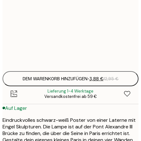
3
21x30 cm
1
5
30x40 cm
2
8
50x70 cm
3
Frame
options
DEM WARENKORB HINZUFÜGEN
-
3,88 €
12,95 €
Lieferung 1-4 Werktage
Versandkostenfrei ab 59 €
Auf Lager
Eindruckvolles schwarz-weiß Poster von einer Laterne mit
Engel Skulpturen. Die Lampe ist auf der Pont Alexandre III
Brücke zu finden, die über die Seine in Paris errichtet ist.
Gestalte dein eigenes kleines Paris in deinen vier Wänden