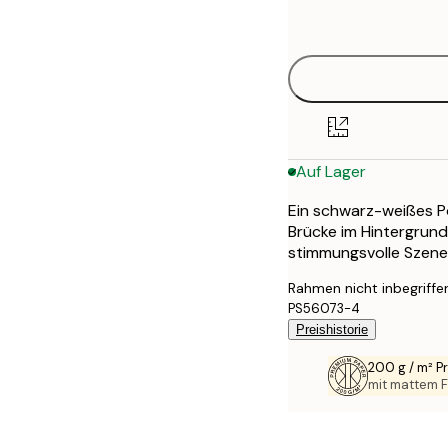
options
30x40 cm
40x50 cm
50x50 cm
Auf Lager
50x70 cm
Ein schwarz-weißes Po
70x100 cm
Brücke im Hintergrund
stimmungsvolle Szener
100x150 cm
Rahmen nicht inbegriffe
PS56073-4
Preishistorie
200 g / m² 
mit mattem F