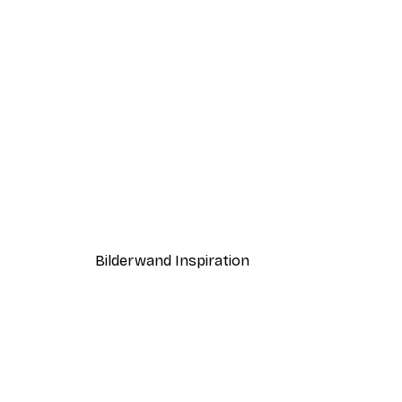
-40%*
Sommermorgen Poster
Ab 7,77 €
12,95 €
Bilderwand Inspiration