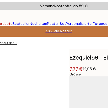
Versandkostenfrei ab 59 €
gebote
Bestseller
Neuheiten
Poster Set
Personalisierte Fotopos
40% auf Poster*
er auf der Brücke Poster
Ezequiel59 - 
7,77 €
12,95 €
Grösse