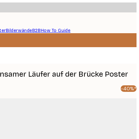
ter
Bilderwände
B2B
How To Guide
Einsamer Läufer auf der Brücke Poster
-40%*