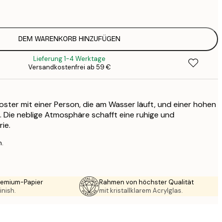
1
12
2
16
DEM WARENKORB HINZUFÜGEN
2
Lieferung 1-4 Werktage
16
Versandkostenfrei ab 59 €
2
19
3
ster mit einer Person, die am Wasser läuft, und einer hohen
26
4
. Die neblige Atmosphäre schafft eine ruhige und
ie.
64
n.
Premium-Papier
Rahmen von höchster Qualität
inish.
mit kristallklarem Acrylglas.