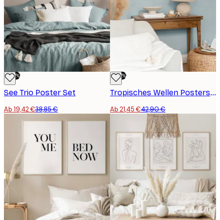
-50%
-50%
See Trio Poster Set
Tropisches Wellen Postersets
Ab 19,42 €
38,85 €
Ab 21,45 €
42,90 €