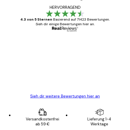
HERVORRAGEND
4.3 von 5 Sternen
Basierend auf 71423 Bewertungen.
Sieh dir einige Bewertungen hier an.
Verifizierter Käufer
Kundenbewertungen
Alles wie immer zügig, schnell, sicher
verpackt und ein stressfreier Einkauf
gewesen.
5 Jun
Edit D
Sieh dir weitere Bewertungen hier an
Versandkostenfrei
Lieferung 1-4
ab 59 €
Werktage