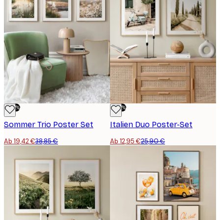
-50%
-50%
Sommer Trio Poster Set
Italien Duo Poster-Set
Ab 19,42 €
38,85 €
Ab 12,95 €
25,90 €