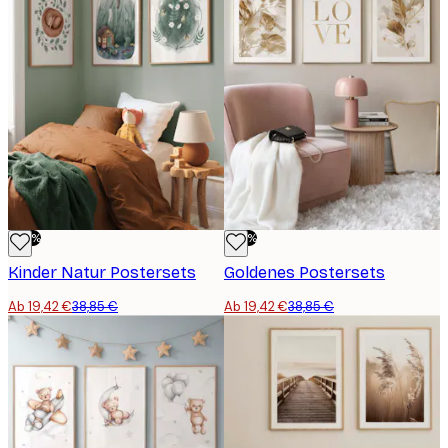
-50%
-50%
Kinder Natur Postersets
Goldenes Postersets
Ab 19,42 €
38,85 €
Ab 19,42 €
38,85 €