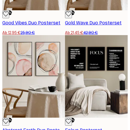
-50%
-50%
Good Vibes Duo Posterset
Gold Wave Duo Posterset
Ab 12,95 €
25,90 €
Ab 21,45 €
42,90 €
-50%
-50%