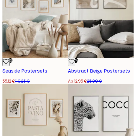
-50%
-50%
Seaside Postersets
Abstract Beige Postersets
55,12 €
110,25 €
Ab 12,95 €
25,90 €