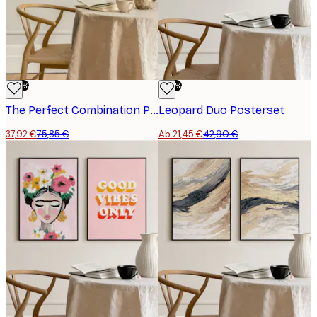
-50%
-50%
The Perfect Combination Postersets
Leopard Duo Posterset
37,92 €
75,85 €
Ab 21,45 €
42,90 €