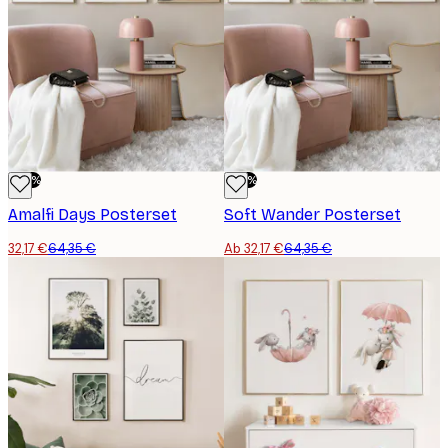
-50%
-50%
Amalfi Days Posterset
Soft Wander Posterset
32,17 €
64,35 €
Ab 32,17 €
64,35 €