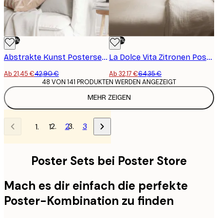
-50%
-50%
Abstrakte Kunst Postersets
La Dolce Vita Zitronen Posterset
Ab 21,45 €
42,90 €
Ab 32,17 €
64,35 €
48 VON 141 PRODUKTEN WERDEN ANGEZEIGT
MEHR ZEIGEN
2
3
1
Poster Sets bei Poster Store
Mach es dir einfach die perfekte
Poster-Kombination zu finden