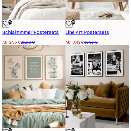
-50%
-50%
Schlafzimmer Postersets
Line Art Postersets
Ab 12,95 €
25,90 €
Ab 19,42 €
38,85 €
-50%
-50%