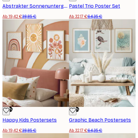
Abstrakter Sonnenuntergang Trio Poster Set
Pastel Trio Poster Set
Ab 19,42 €
38,85 €
Ab 32,17 €
64,35 €
-50%
-50%
Happy Kids Postersets
Graphic Beach Postersets
Ab 19,42 €
38,85 €
Ab 32,17 €
64,35 €