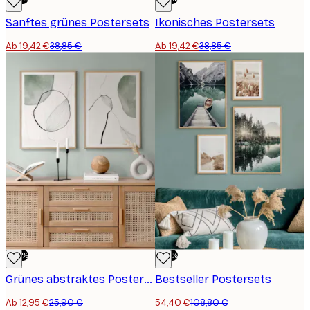
Sanftes grünes Postersets
Ikonisches Postersets
Ab 19,42 €
38,85 €
Ab 19,42 €
38,85 €
-50%
-50%
Grünes abstraktes Postersets
Bestseller Postersets
Ab 12,95 €
25,90 €
54,40 €
108,80 €