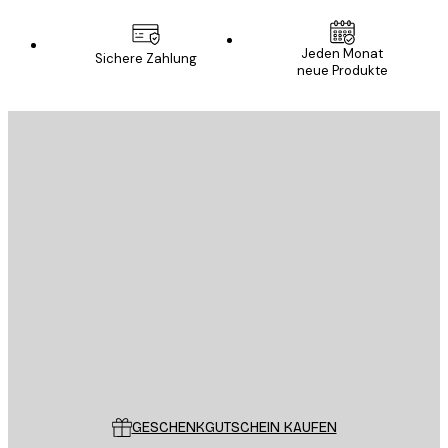
E-Mail
Jeden Monat
Sichere Zahlung
neue Produkte
ANMELDEN
Datenschutzerklärung
E-Mail
SENDEN
Store
Poster Store
Kundendienst
GESCHENKGUTSCHEIN KAUFEN