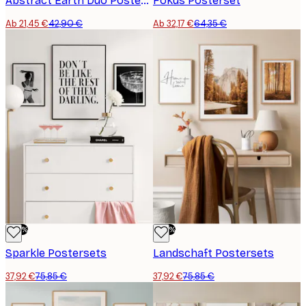
Abstract Earth Duo Posterset
Fokus Posterset
Ab 21,45 €
42,90 €
Ab 32,17 €
64,35 €
-50%
-50%
Sparkle Postersets
Landschaft Postersets
37,92 €
75,85 €
37,92 €
75,85 €