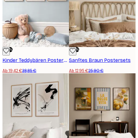
-50%
-50%
Kinder Teddybären Postersets
Sanftes Braun Postersets
Ab 19,42 €
38,85 €
Ab 12,95 €
25,90 €