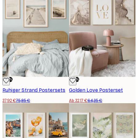
-50%
-50%
Ruhiger Strand Postersets
Golden Love Posterset
37,92 €
75,85 €
Ab 32,17 €
64,35 €