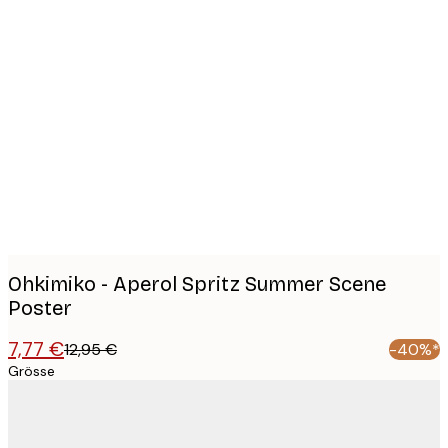
Product
images
Ohkimiko - Aperol Spritz Summer Scene
Poster
7,77 €
12,95 €
-40%*
Grösse