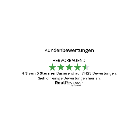
Kundenbewertungen
HERVORRAGEND
4.3 von 5 Sternen
Basierend auf 71423 Bewertungen.
Sieh dir einige Bewertungen hier an.
Verifizierter Käufer
Kundenbewertungen
Alles wie immer zügig, schnell, sicher
verpackt und ein stressfreier Einkauf
gewesen.
5 Jun