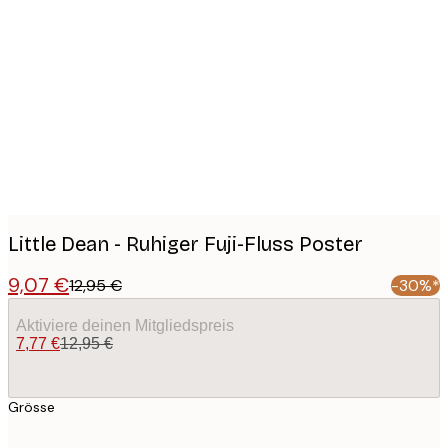
Product
images
Little Dean - Ruhiger Fuji-Fluss Poster
9,07 €
12,95 €
-30%*
Aktiviere deinen Mitgliedspreis
7,77 €
12,95 €
Grösse