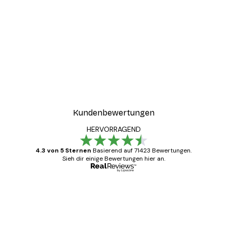
Kundenbewertungen
HERVORRAGEND
4.3 von 5 Sternen
Basierend auf 71423 Bewertungen.
Sieh dir einige Bewertungen hier an.
Verifizierter Käufer
Kundenbewertungen
Alles wie immer zügig, schnell, sicher
verpackt und ein stressfreier Einkauf