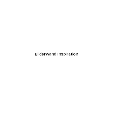
-30%*
ting Tiger Poster
Ab 9,07 €
12,95 €
Bilderwand Inspiration