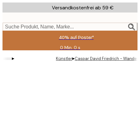
Skip
Versandkostenfrei ab 59 €
to
main
content.
Suche Produkt, Name, Marke...
40% auf Poster*
0 Min.
0 s
Gültig
bis:
▸
▸
Künstler
Caspar David Friedrich - Wandere
2026-
08-
09