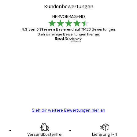
Kundenbewertungen
HERVORRAGEND
4.3 von 5 Sternen
Basierend auf 71423 Bewertungen.
Sieh dir einige Bewertungen hier an.
Verifizierter Käufer
Kundenbewertungen
Alles wie immer zügig, schnell, sicher
verpackt und ein stressfreier Einkauf
gewesen.
5 Jun
Edit D
Sieh dir weitere Bewertungen hier an
Versandkostenfrei
Lieferung 1-4