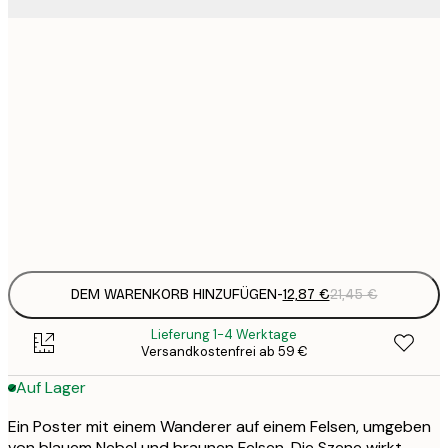
7
21x30 cm
1
12
30x40 cm
2
19
50x70 cm
3
Frame
options
DEM WARENKORB HINZUFÜGEN
-
12,87 €
21,45 €
Lieferung 1-4 Werktage
Versandkostenfrei ab 59 €
Auf Lager
Ein Poster mit einem Wanderer auf einem Felsen, umgeben
von blauem Nebel und braunen Felsen. Die Szene wirkt