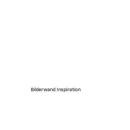
-40%*
Herbstblatt Poster
Ab 7,77 €
12,95 €
Bilderwand Inspiration