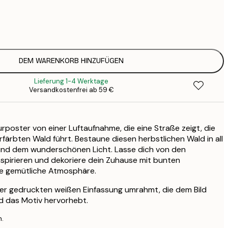
3
1
5
2
8
DEM WARENKORB HINZUFÜGEN
3
Lieferung 1-4 Werktage
Versandkostenfrei ab 59 €
poster von einer Luftaufnahme, die eine Straße zeigt, die
färbten Wald führt. Bestaune diesen herbstlichen Wald in all
und dem wunderschönen Licht. Lasse dich von den
nspirieren und dekoriere dein Zuhause mit bunten
ne gemütliche Atmosphäre.
ner gedruckten weißen Einfassung umrahmt, die dem Bild
nd das Motiv hervorhebt.
n.