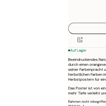
Frame
21x30 cm
options
30x40 cm
50x70 cm
Auf Lager
Beeindruckendes Natur
durch einen orangever
seiner Farbenpracht 
herbstlichen Farben i
Herbstpostern für ei
Das Poster ist von ei
mehr Tiefe verleiht u
Rahmen nicht inbegriffe