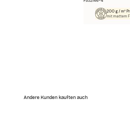
PS52146-4
200 g / m² 
mit mattem F
Andere Kunden kauften auch