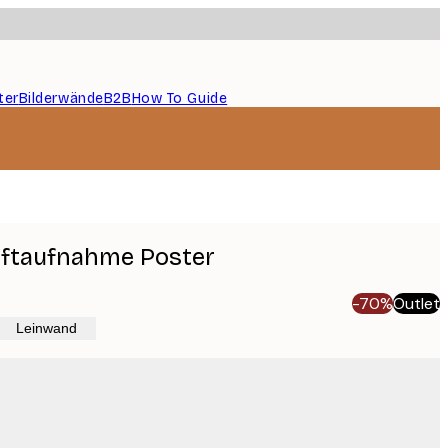
ter
Bilderwände
B2B
How To Guide
uftaufnahme Poster
-70%
Outlet
Leinwand