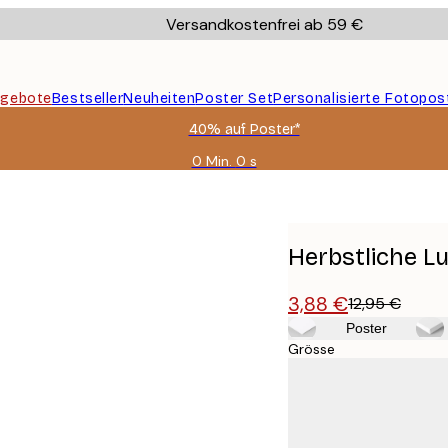
Versandkostenfrei ab 59 €
gebote
Bestseller
Neuheiten
Poster Set
Personalisierte Fotopos
40% auf Poster*
0 Min.
0 s
Gültig
bis:
2026-
08-
09
Herbstliche L
3,88 €
12,95 €
Poster
Grösse