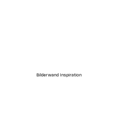
-30%*
 Strandtag Poster
Blaue Muscheln Poster
Ab 9,07 €
12,95 €
Bilderwand Inspiration