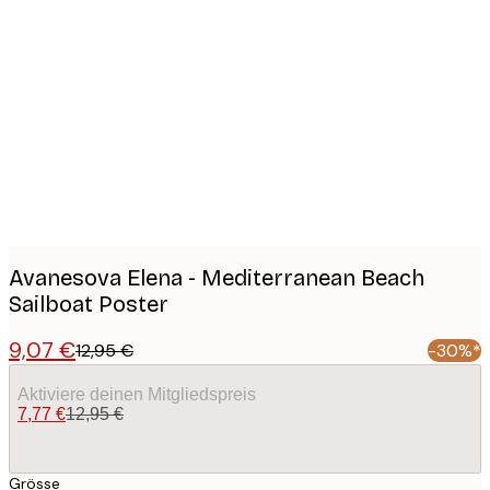
Product
images
Avanesova Elena - Mediterranean Beach
Sailboat Poster
9,07 €
12,95 €
-30%*
Aktiviere deinen Mitgliedspreis
7,77 €
12,95 €
Grösse