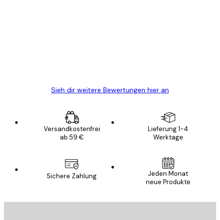
Kundenbewertungen
Alles wie immer zügig, schnell, sicher
verpackt und ein stressfreier Einkauf
gewesen.
5 Jun
Edit D
Sieh dir weitere Bewertungen hier an
Versandkostenfrei
Lieferung 1-4
ab 59 €
Werktage
Jeden Monat
Sichere Zahlung
neue Produkte