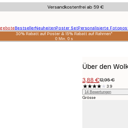
Versandkostenfrei ab 59 €
gebote
Bestseller
Neuheiten
Poster Set
Personalisierte Fotopos
30% Rabatt auf Poster & 15% Rabatt auf Rahmen*
0 Min.
0 s
Gültig
bis:
2026-
08-
06
Über den Wol
3,88 €
12,95 €
3.9
14
Bewertungen
Grösse