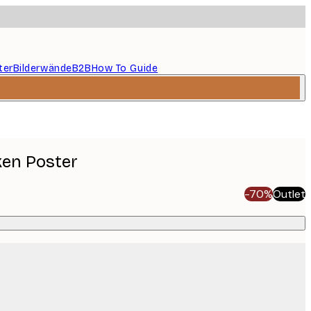
ter
Bilderwände
B2B
How To Guide
ken Poster
-70%
Outlet