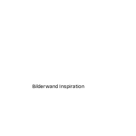
-30%*
Leon Devenice - Liebesbaum 
Ab 9,07 €
12,95 €
Bilderwand Inspiration