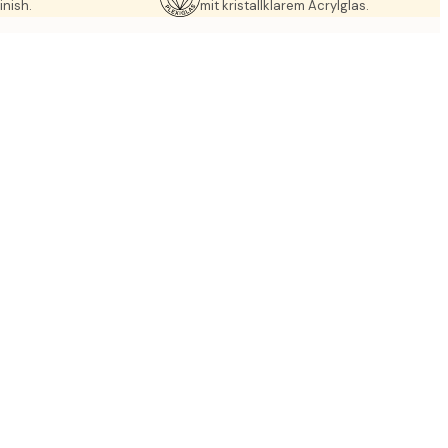
inish.
mit kristallklarem Acrylglas.