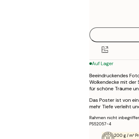
Frame
21x30 cm
options
30x40 cm
50x70 cm
Auf Lager
Beeindruckendes Fotog
Wolkendecke mit der 
für schöne Träume und
Das Poster ist von ei
mehr Tiefe verleiht u
Rahmen nicht inbegriffe
PS52057-4
200 g / m² 