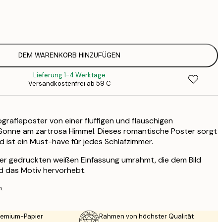
3
1
5
2
8
DEM WARENKORB HINZUFÜGEN
3
Lieferung 1-4 Werktage
Versandkostenfrei ab 59 €
rafieposter von einer fluffigen und flauschigen
Sonne am zartrosa Himmel. Dieses romantische Poster sorgt
 ist ein Must-have für jedes Schlafzimmer.
ner gedruckten weißen Einfassung umrahmt, die dem Bild
nd das Motiv hervorhebt.
n.
Premium-Papier
Rahmen von höchster Qualität