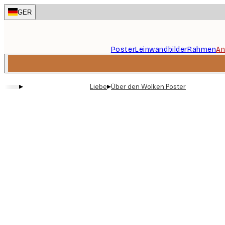
Skip
GER
to
main
content.
Poster
Leinwandbilder
Rahmen
An
▸
▸
Liebe
Über den Wolken Poster