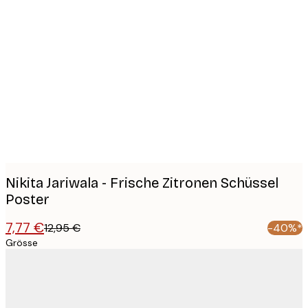
Product
images
Nikita Jariwala - Frische Zitronen Schüssel
Poster
7,77 €
12,95 €
-40%*
Grösse