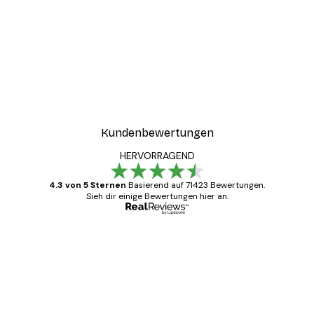
Kundenbewertungen
HERVORRAGEND
4.3 von 5 Sternen
Basierend auf 71423 Bewertungen.
Sieh dir einige Bewertungen hier an.
Verifizierter Käufer
Kundenbewertungen
Alles wie immer zügig, schnell, sicher
verpackt und ein stressfreier Einkauf
gewesen.