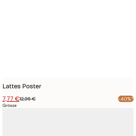
Product
images
Lattes Poster
7,77 €
12,95 €
-40%*
Grösse