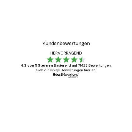
Kundenbewertungen
HERVORRAGEND
4.3 von 5 Sternen
Basierend auf 71423 Bewertungen.
Sieh dir einige Bewertungen hier an.
Verifizierter Käufer
Kundenbewertungen
Alles wie immer zügig, schnell, sicher
verpackt und ein stressfreier Einkauf
gewesen.
5 Jun
Edit D