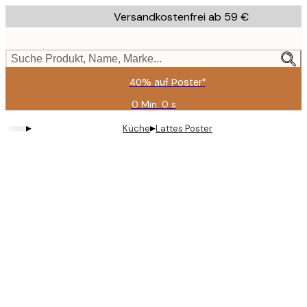
Skip
Versandkostenfrei ab 59 €
to
main
content.
Suche Produkt, Name, Marke...
40% auf Poster*
0 Min.
0 s
Gültig
bis:
▸
▸
Küche
Lattes Poster
2026-
08-
09