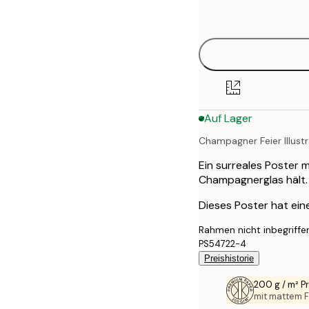
options
30x40 cm
40x50 cm
50x70 cm
Auf Lager
70x100 cm
Champagner Feier Illustr
Ein surreales Poster m
Champagnerglas hält.
Dieses Poster hat ei
Rahmen nicht inbegriffe
PS54722-4
Preishistorie
200 g / m² 
mit mattem F