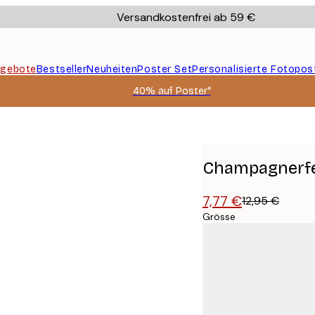
Versandkostenfrei ab 59 €
gebote
Bestseller
Neuheiten
Poster Set
Personalisierte Fotopos
40% auf Poster*
Champagnerfe
7,77 €
12,95 €
Grösse