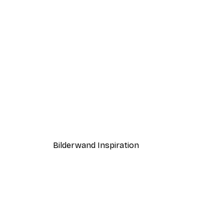
-40%*
Craspedia Poster
Ab 7,77 €
12,95 €
Bilderwand Inspiration