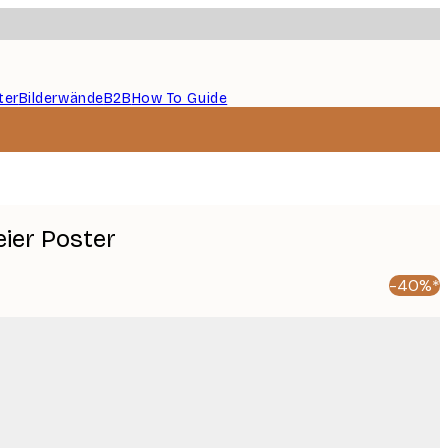
ter
Bilderwände
B2B
How To Guide
ier Poster
-40%*