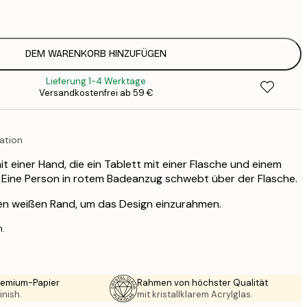
1
12
2
16
DEM WARENKORB HINZUFÜGEN
2
Lieferung 1-4 Werktage
21
Versandkostenfrei ab 59 €
3
29
4
ation
it einer Hand, die ein Tablett mit einer Flasche und einem
 Eine Person in rotem Badeanzug schwebt über der Flasche.
nen weißen Rand, um das Design einzurahmen.
n.
Premium-Papier
Rahmen von höchster Qualität
inish.
mit kristallklarem Acrylglas.