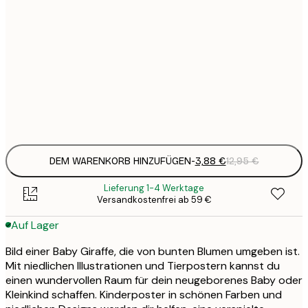
1
5
30x40 cm
2
8
50x70 cm
3
Frame
options
DEM WARENKORB HINZUFÜGEN
-
3,88 €
12,95 €
Lieferung 1-4 Werktage
Versandkostenfrei ab 59 €
Auf Lager
Bild einer Baby Giraffe, die von bunten Blumen umgeben ist.
Mit niedlichen Illustrationen und Tierpostern kannst du
einen wundervollen Raum für dein neugeborenes Baby oder
Kleinkind schaffen. Kinderposter in schönen Farben und