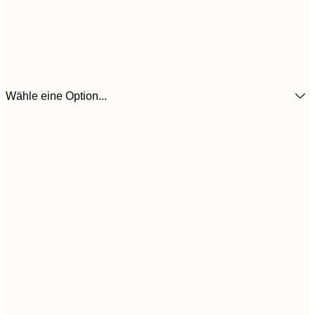
Wähle eine Option...
3
21x30 cm