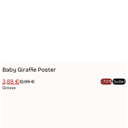
Product
images
Baby Giraffe Poster
3,88 €
12,95 €
-70%
Outlet
Grösse