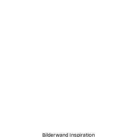
-30%*
Geometrischer Fluss Poster
Here Comes the Fun Post
Ab 9,07 €
12,95 €
Bilderwand Inspiration