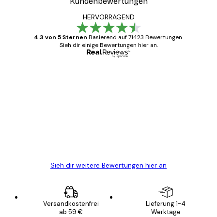
Kundenbewertungen
HERVORRAGEND
4.3 von 5 Sternen
Basierend auf 71423 Bewertungen.
Sieh dir einige Bewertungen hier an.
Verifizierter Käufer
Kundenbewertungen
Alles wie immer zügig, schnell, sicher
verpackt und ein stressfreier Einkauf
gewesen.
5 Jun
Edit D
Sieh dir weitere Bewertungen hier an
Versandkostenfrei
Lieferung 1-4
ab 59 €
Werktage