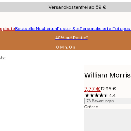
Versandkostenfrei ab 59 €
gebote
Bestseller
Neuheiten
Poster Set
Personalisierte Fotopos
40% auf Poster*
0 Min.
0 s
Gültig
bis:
ster
2026-
08-
09
William Morris
7,77 €
12,95 €
4.4
78
Bewertungen
Grösse