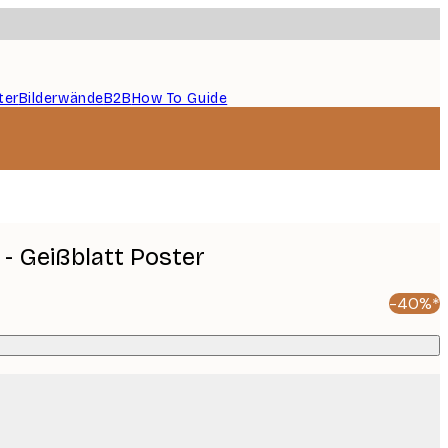
ter
Bilderwände
B2B
How To Guide
 - Geißblatt Poster
-40%*