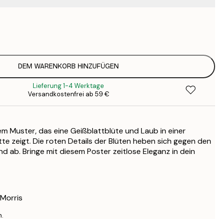
7
1
12
2
19
DEM WARENKORB HINZUFÜGEN
3
Lieferung 1-4 Werktage
Versandkostenfrei ab 59 €
m Muster, das eine Geißblattblüte und Laub in einer
e zeigt. Die roten Details der Blüten heben sich gegen den
d ab. Bringe mit diesem Poster zeitlose Eleganz in dein
 Morris
n.