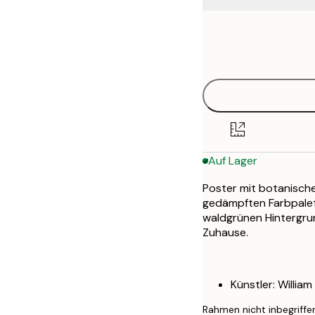
Frame
21x30 cm
options
30x40 cm
50x70 cm
Auf Lager
Poster mit botanische
gedämpften Farbpalett
waldgrünen Hintergrun
Zuhause.
Künstler: William
Rahmen nicht inbegriffe