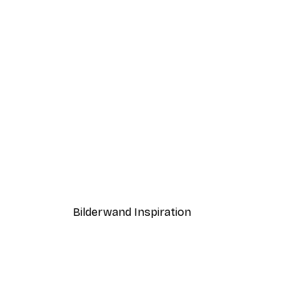
-40%*
Gemütliche Vibes Poster
Ab 3,87 €
6,45 €
Bilderwand Inspiration