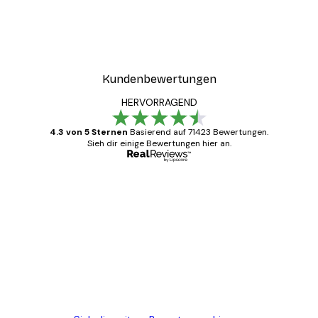
ter
Boat in the lake Poster
Ab 7,77 €
12,95 €
Kundenbewertungen
HERVORRAGEND
4.3 von 5 Sternen
Basierend auf 71423 Bewertungen.
Sieh dir einige Bewertungen hier an.
Verifizierter Käufer
Kundenbewertungen
Alles wie immer zügig, schnell, sicher
verpackt und ein stressfreier Einkauf
gewesen.
5 Jun
Edit D