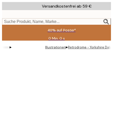
Skip
Versandkostenfrei ab 59 €
to
main
content.
Suche Produkt, Name, Marke...
40% auf Poster*
0 Min.
0 s
Gültig
bis:
▸
▸
Illustrationen
Retrodrome - Yorkshire Dal
2026-
08-
09