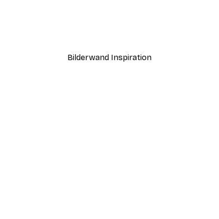
-40%*
To the Moon Poster
Ab 7,77 €
12,95 €
Bilderwand Inspiration