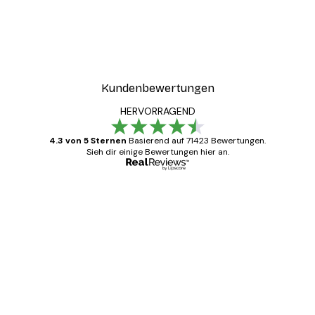
Kundenbewertungen
HERVORRAGEND
4.3 von 5 Sternen
Basierend auf 71423 Bewertungen.
Sieh dir einige Bewertungen hier an.
Verifizierter Käufer
Kundenbewertungen
Alles wie immer zügig, schnell, sicher
verpackt und ein stressfreier Einkauf
gewesen.
5 Jun
Edit D