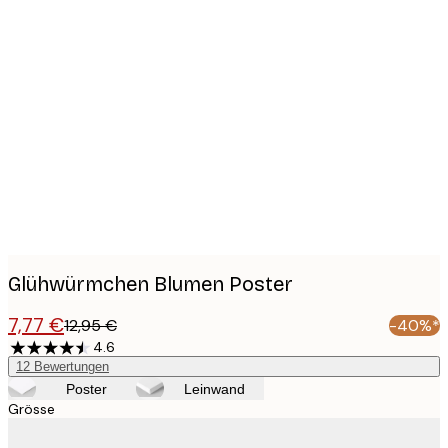
Product
images
Glühwürmchen Blumen Poster
7,77 €
12,95 €
-40%*
4.6
12
Bewertungen
Poster
Leinwand
Grösse