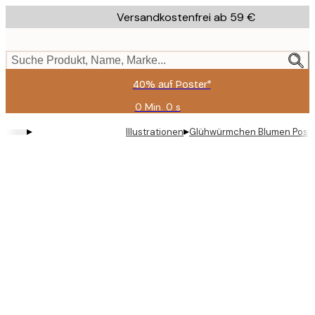
Skip
Versandkostenfrei ab 59 €
to
main
content.
Suche Produkt, Name, Marke...
40% auf Poster*
0 Min.
0 s
Gültig
bis:
▸
▸
Illustrationen
Glühwürmchen Blumen Post
2026-
08-
09