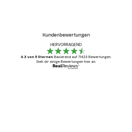
Kundenbewertungen
HERVORRAGEND
4.3 von 5 Sternen
Basierend auf 71423 Bewertungen.
Sieh dir einige Bewertungen hier an.
Verifizierter Käufer
Kundenbewertungen
Alles wie immer zügig, schnell, sicher
verpackt und ein stressfreier Einkauf
gewesen.
5 Jun
Edit D