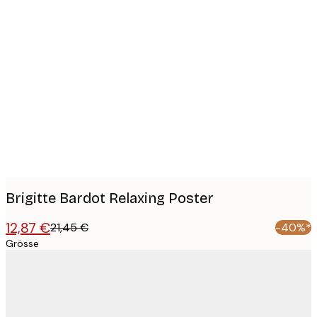
Product
images
Brigitte Bardot Relaxing Poster
12,87 €
21,45 €
-40%*
Grösse