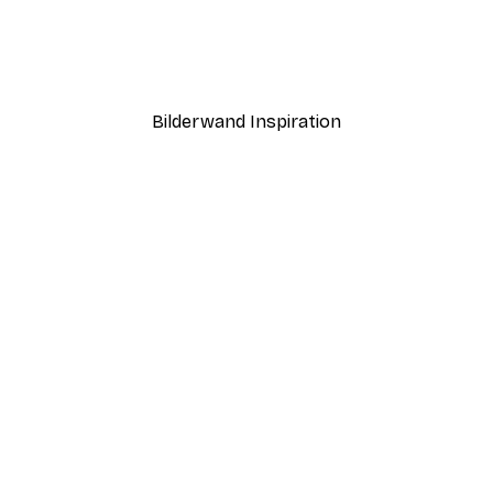
's Poster
Pagan_Moon - Pin-Up Kam
Ab 7,77 €
12,95 €
Bilderwand Inspiration