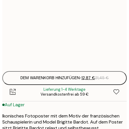
12
30x40 cm
2
21
50x70 cm
3
29
70x100 cm
4
Frame
options
DEM WARENKORB HINZUFÜGEN
-
12,87 €
21,45 €
Lieferung 1-4 Werktage
Versandkostenfrei ab 59 €
Auf Lager
Ikonisches Fotoposter mit dem Motiv der französischen
Schauspielerin und Model Brigitte Bardot. Auf dem Poster
sitzt Brigitte Bardot relaxt und selbstbewusst