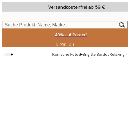
Skip
Versandkostenfrei ab 59 €
to
main
content.
Suche Produkt, Name, Marke...
40% auf Poster*
0 Min.
0 s
Gültig
bis:
▸
▸
Ikonische Fotos
Brigitte Bardot Relaxing P
2026-
08-
09