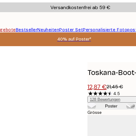
Versandkostenfrei ab 59 €
gebote
Bestseller
Neuheiten
Poster Set
Personalisierte Fotopos
40% auf Poster*
Toskana-Boot-
12,87 €
21,45 €
4.5
128
Bewertungen
Poster
Grösse