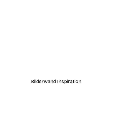
-40%*
Rustikale Vase Poster
Ab 7,77 €
12,95 €
Bilderwand Inspiration