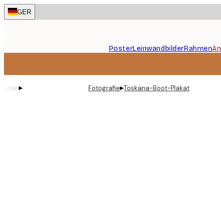
Skip
GER
to
main
content.
Poster
Leinwandbilder
Rahmen
An
▸
▸
Fotografie
Toskana-Boot-Plakat