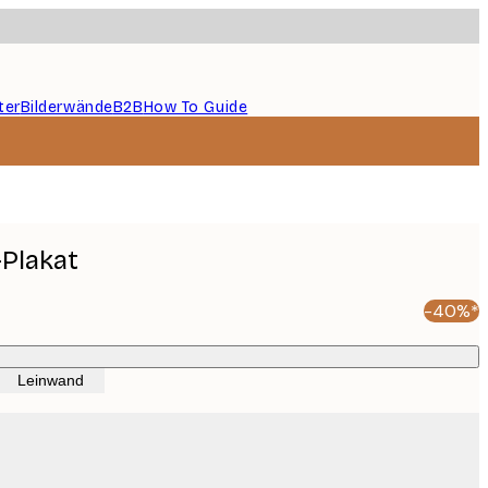
ter
Bilderwände
B2B
How To Guide
Plakat
-40%*
Leinwand