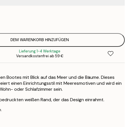
12
2
16
2
16
DEM WARENKORB HINZUFÜGEN
2
Lieferung 1-4 Werktage
19
Versandkostenfrei ab 59 €
3
26
4
en Bootes mit Blick auf das Meer und die Bäume. Dieses
eiert einen Einrichtungsstil mit Meeresmotiven und wird ein
 Wohn- oder Schlafzimmer sein.
 bedruckten weißen Rand, der das Design einrahmt.
n.