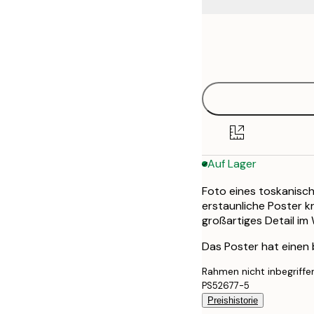
Frame
30x40 cm
options
40x50 cm
50x50 cm
50x70 cm
Auf Lager
70x100 cm
Foto eines toskanisch
erstaunliche Poster kr
großartiges Detail im
Das Poster hat einen
Rahmen nicht inbegriffe
PS52677-5
Preishistorie