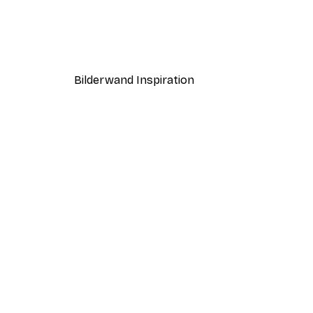
Sanftes grünes Postersets
Ab 19,42 €
38,85 €
Bilderwand Inspiration