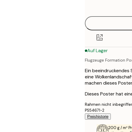
options
Auf Lager
Flugzeuge Formation Po
Ein beeindruckendes 
eine Wolkenlandschaft
machen dieses Poster
Dieses Poster hat ei
Rahmen nicht inbegriffe
PS54671-2
Preishistorie
200 g / m² 