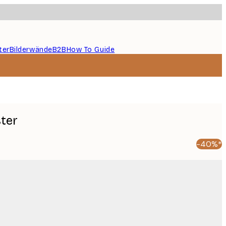
ter
Bilderwände
B2B
How To Guide
ter
-40%*