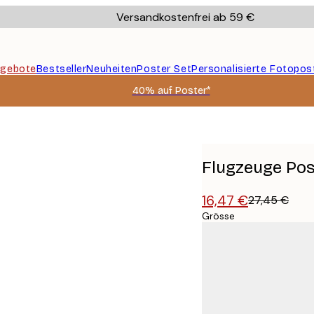
Versandkostenfrei ab 59 €
gebote
Bestseller
Neuheiten
Poster Set
Personalisierte Fotopos
40% auf Poster*
Flugzeuge Pos
16,47 €
27,45 €
Grösse