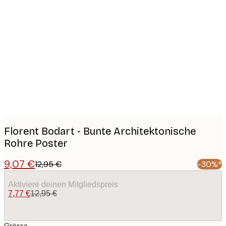
Product
images
Florent Bodart - Bunte Architektonische
Rohre Poster
9,07 €
12,95 €
-30%*
Aktiviere deinen Mitgliedspreis
7,77 €
12,95 €
Grösse