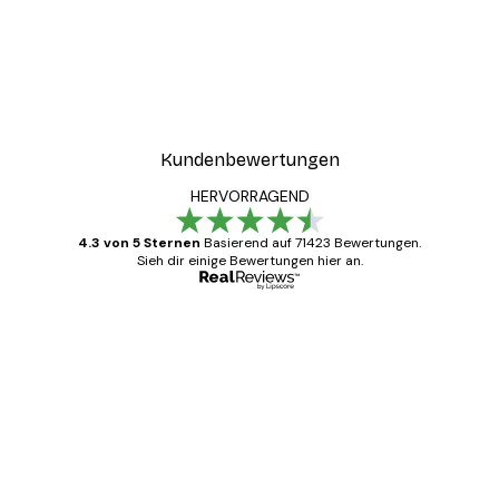
-30%*
ter
Boat in the lake Poster
Ab 9,07 €
12,95 €
Kundenbewertungen
HERVORRAGEND
4.3 von 5 Sternen
Basierend auf 71423 Bewertungen.
Sieh dir einige Bewertungen hier an.
Verifizierter Käufer
Kundenbewertungen
Alles wie immer zügig, schnell, sicher
verpackt und ein stressfreier Einkauf
gewesen.
5 Jun
Edit D