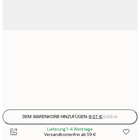
9
21x30 cm
1
23
50x70 cm
3
30
70x100 cm
4
Frame
options
DEM WARENKORB HINZUFÜGEN
-
9,07 €
12,95 €
Lieferung 1-4 Werktage
Versandkostenfrei ab 59 €