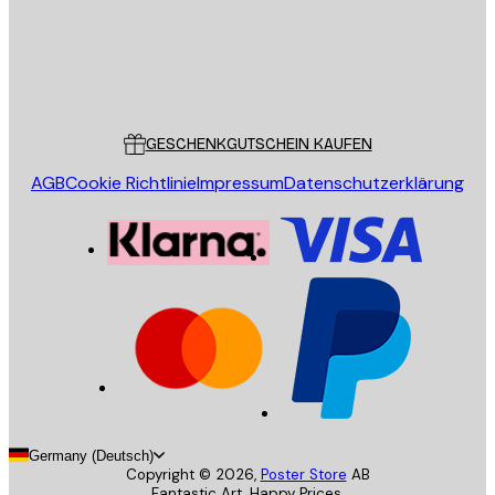
Store
Poster Store
Kundendienst
GESCHENKGUTSCHEIN KAUFEN
AGB
Cookie Richtlinie
Impressum
Datenschutzerklärung
Germany (Deutsch)
Copyright ©
2026
,
Poster Store
AB
Fantastic Art. Happy Prices.