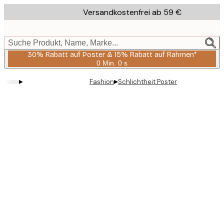
Skip
Versandkostenfrei ab 59 €
to
main
content.
Suche Produkt, Name, Marke...
30% Rabatt auf Poster & 15% Rabatt auf Rahmen*
0 Min.
0 s
Gültig
bis:
▸
▸
Fashion
Schlichtheit Poster
2026-
08-
06