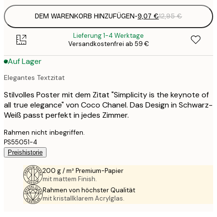
DEM WARENKORB HINZUFÜGEN
-
9,07 €
12,95 €
Lieferung 1-4 Werktage
Versandkostenfrei ab 59 €
Auf Lager
Elegantes Textzitat
Stilvolles Poster mit dem Zitat "Simplicity is the keynote of
all true elegance" von Coco Chanel. Das Design in Schwarz-
Weiß passt perfekt in jedes Zimmer.
Rahmen nicht inbegriffen.
PS55051-4
Preishistorie
200 g / m² Premium-Papier
mit mattem Finish.
Rahmen von höchster Qualität
mit kristallklarem Acrylglas.