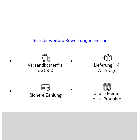
verpackt und ein stressfreier Einkauf
gewesen.
5 Jun
Edit D
Sieh dir weitere Bewertungen hier an
Versandkostenfrei
Lieferung 1-4
ab 59 €
Werktage
Jeden Monat
Sichere Zahlung
neue Produkte