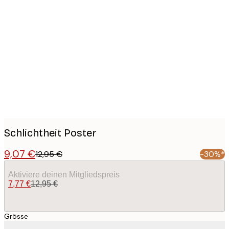
Product
images
Schlichtheit Poster
9,07 €
12,95 €
-30%*
Aktiviere deinen Mitgliedspreis
7,77 €
12,95 €
Grösse