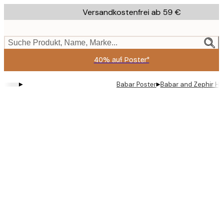
Skip
Versandkostenfrei ab 59 €
to
main
content.
Suche Produkt, Name, Marke...
40% auf Poster*
▸
▸
Babar Poster
Babar and Zephir Hot