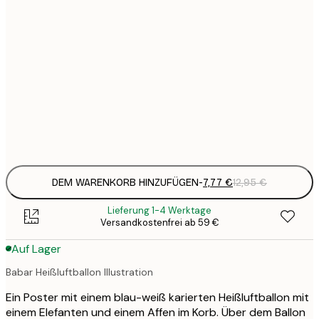
7
21x30 cm
1
12
30x40 cm
2
21
50x70 cm
3
Frame
options
DEM WARENKORB HINZUFÜGEN
-
7,77 €
12,95 €
Lieferung 1-4 Werktage
Versandkostenfrei ab 59 €
Auf Lager
Babar Heißluftballon Illustration
Ein Poster mit einem blau-weiß karierten Heißluftballon mit
einem Elefanten und einem Affen im Korb. Über dem Ballon