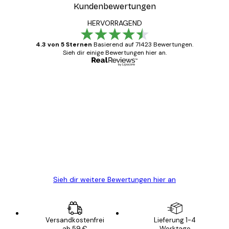
Kundenbewertungen
HERVORRAGEND
4.3 von 5 Sternen
Basierend auf 71423 Bewertungen.
Sieh dir einige Bewertungen hier an.
Verifizierter Käufer
Kundenbewertungen
Alles wie immer zügig, schnell, sicher
verpackt und ein stressfreier Einkauf
gewesen.
5 Jun
Edit D
Sieh dir weitere Bewertungen hier an
Versandkostenfrei
Lieferung 1-4
ab 59 €
Werktage