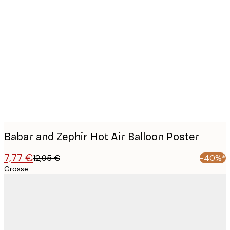
Product
images
Babar and Zephir Hot Air Balloon Poster
7,77 €
12,95 €
-40%*
Grösse