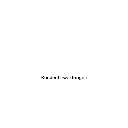
-30%*
Boat in the lake Poster
Ab 9,07 €
12,95 €
Kundenbewertungen
n
ügig, schnell, sicher verpackt und ein stressfreier Einkauf gewesen.