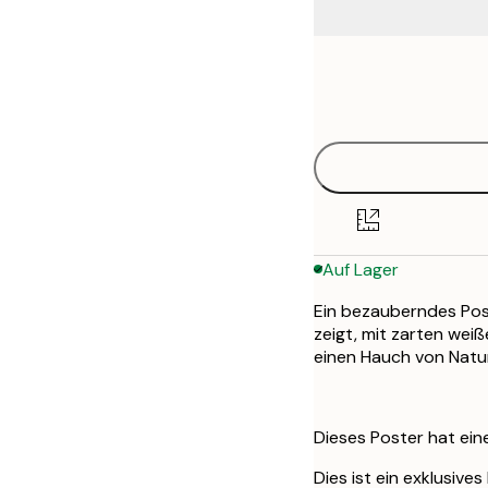
Frame
30x40 cm
options
50x70 cm
Auf Lager
Ein bezauberndes Pos
zeigt, mit zarten wei
einen Hauch von Natur
Dieses Poster hat ei
Dies ist ein exklusiv