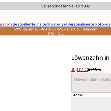
Versandkostenfrei ab 59 €
gebote
Bestseller
Neuheiten
Poster Set
Personalisierte Fotopos
30% Rabatt auf Poster & 15% Rabatt auf Rahmen*
0 Min.
0 s
Gültig
bis:
2026-
08-
06
Löwenzahn in
15,02 €
21,45 €
Aktiviere deinen Mitg
Grösse