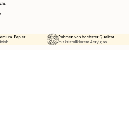
de.
n.
Premium-Papier
Rahmen von höchster Qualität
inish.
mit kristallklarem Acrylglas.