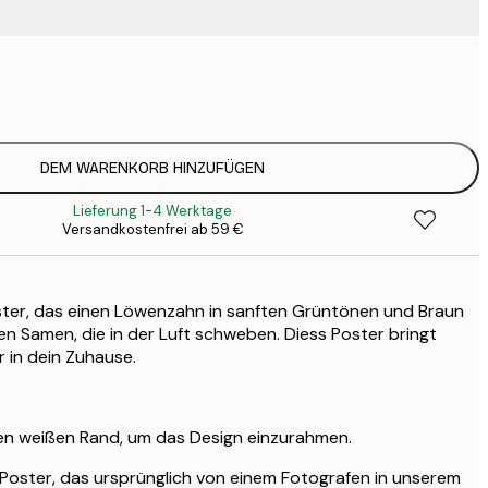
15
2
23
3
DEM WARENKORB HINZUFÜGEN
Lieferung 1-4 Werktage
Versandkostenfrei ab 59 €
ter, das einen Löwenzahn in sanften Grüntönen und Braun
ßen Samen, die in der Luft schweben. Diess Poster bringt
 in dein Zuhause.
nen weißen Rand, um das Design einzurahmen.
es Poster, das ursprünglich von einem Fotografen in unserem