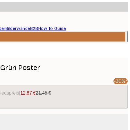
ter
Bilderwände
B2B
How To Guide
 Grün Poster
-30%*
liedspreis
|
12,87 €
21,45 €