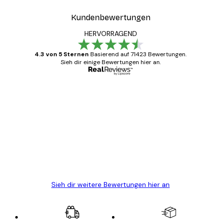
Kundenbewertungen
HERVORRAGEND
4.3 von 5 Sternen
Basierend auf 71423 Bewertungen.
Sieh dir einige Bewertungen hier an.
Verifizierter Käufer
Kundenbewertungen
Alles wie immer zügig, schnell, sicher
verpackt und ein stressfreier Einkauf
gewesen.
5 Jun
Edit D
Sieh dir weitere Bewertungen hier an