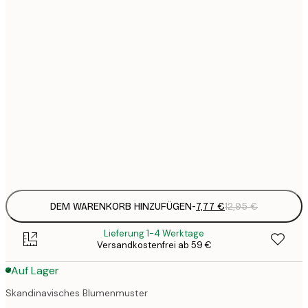
7
21x30 cm
1
19
50x70 cm
3
26
70x100 cm
4
64
100x150 cm
Frame
options
DEM WARENKORB HINZUFÜGEN
-
7,77 €
12,95 €
Lieferung 1-4 Werktage
Versandkostenfrei ab 59 €
Auf Lager
Skandinavisches Blumenmuster