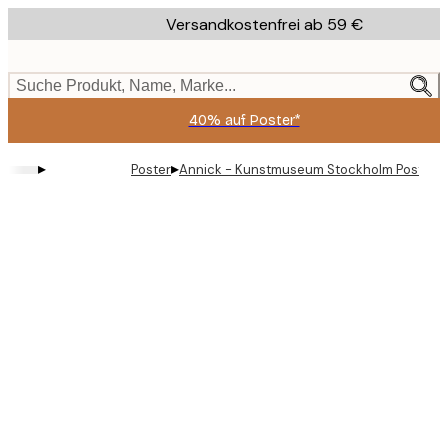
Skip
Versandkostenfrei ab 59 €
to
main
content.
Suche Produkt, Name, Marke...
40% auf Poster*
▸
▸
Poster
Annick - Kunstmuseum Stockholm Poster