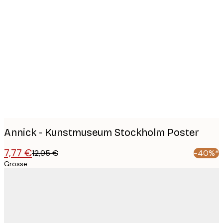
Product
images
Annick - Kunstmuseum Stockholm Poster
7,77 €
12,95 €
-40%*
Grösse