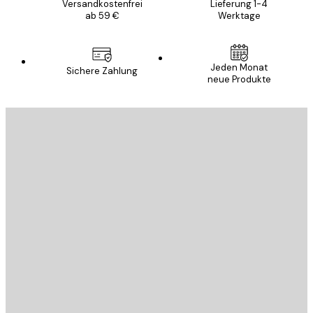
Versandkostenfrei
Lieferung 1-4
ab 59 €
Werktage
Jeden Monat
Sichere Zahlung
neue Produkte
E-Mail
SENDEN
Store
Poster Store
Kundendienst