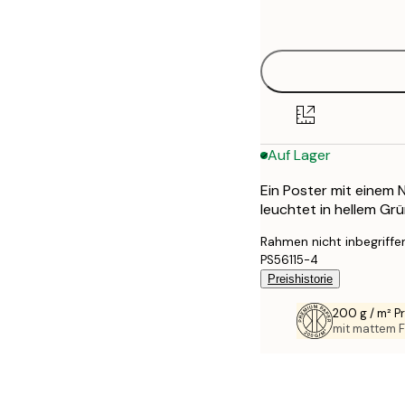
options
30x40 cm
40x50 cm
50x70 cm
Auf Lager
70x100 cm
Ein Poster mit einem
100x150 cm
leuchtet in hellem Gr
Rahmen nicht inbegriffe
PS56115-4
Preishistorie
200 g / m² 
mit mattem F