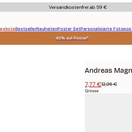
Versandkostenfrei ab 59 €
gebote
Bestseller
Neuheiten
Poster Set
Personalisierte Fotopos
40% auf Poster*
oster
Andreas Magn
7,77 €
12,95 €
Grösse