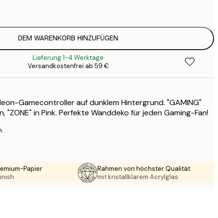
1
12
2
16
DEM WARENKORB HINZUFÜGEN
2
Lieferung 1-4 Werktage
19
Versandkostenfrei ab 59 €
3
26
4
 Neon-Gamecontroller auf dunklem Hintergrund. "GAMING"
64
ün, "ZONE" in Pink. Perfekte Wanddeko für jeden Gaming-Fan!
n.
Premium-Papier
Rahmen von höchster Qualität
inish.
mit kristallklarem Acrylglas.