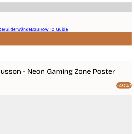
ter
Bilderwände
B2B
How To Guide
usson - Neon Gaming Zone Poster
-40%*