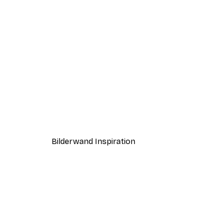
-40%*
David Diehl - Vintage Soccer S
Ab 7,77 €
12,95 €
Bilderwand Inspiration