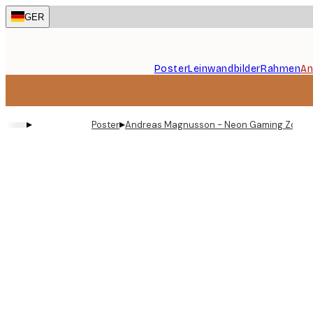
Skip
GER
to
main
content.
Poster
Leinwandbilder
Rahmen
An
▸
▸
Poster
Andreas Magnusson - Neon Gaming Zone P