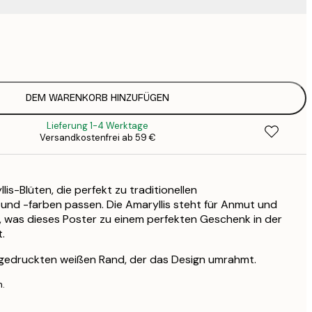
3
7
1
12
DEM WARENKORB HINZUFÜGEN
2
Lieferung 1-4 Werktage
19
Versandkostenfrei ab 59 €
3
is-Blüten, die perfekt zu traditionellen
nd -farben passen. Die Amaryllis steht für Anmut und
 was dieses Poster zu einem perfekten Geschenk in der
.
 gedruckten weißen Rand, der das Design umrahmt.
n.