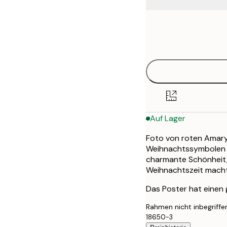
Frame
13x18 cm
options
21x30 cm
30x40 cm
50x70 cm
Auf Lager
Foto von roten Amaryll
Weihnachtssymbolen u
charmante Schönheit,
Weihnachtszeit macht
Das Poster hat einen
Rahmen nicht inbegriffe
18650-3