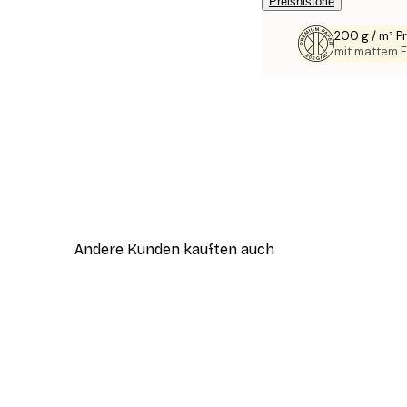
Preishistorie
200 g / m² 
mit mattem F
Andere Kunden kauften auch