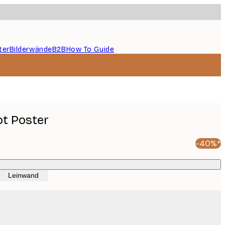
ter
Bilderwände
B2B
How To Guide
ot Poster
-40%*
Leinwand