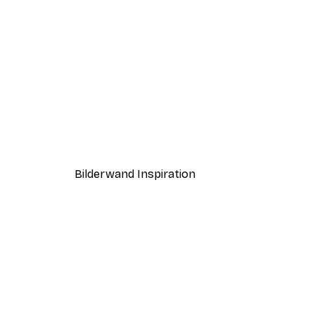
-40%*
Driving Home for Christmas P
Ab 3,87 €
6,45 €
Bilderwand Inspiration