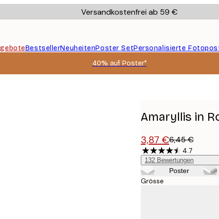
Versandkostenfrei ab 59 €
gebote
Bestseller
Neuheiten
Poster Set
Personalisierte Fotopos
40% auf Poster*
Amaryllis in R
3,87 €
6,45 €
4.7
132
Bewertungen
Poster
Grösse