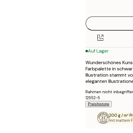
options
40x50 cm
70x100 cm
100x150 cm
Auf Lager
Wunderschönes Kunstp
Farbpalette in schwar
Illustration stammt vo
eleganten Illustration
Rahmen nicht inbegriffe
12552-5
Preishistorie
200 g / m² 
mit mattem F