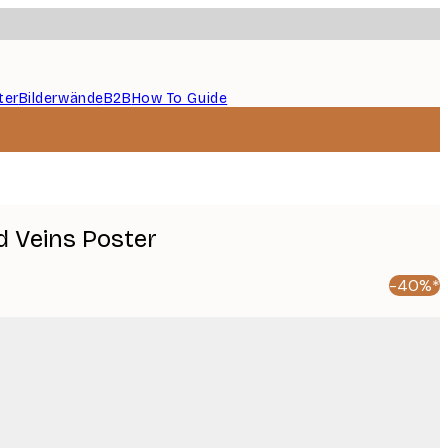
ter
Bilderwände
B2B
How To Guide
d Veins Poster
-40%*