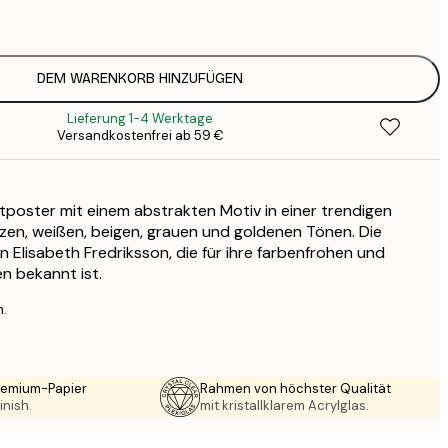
2
16
2
26
DEM WARENKORB HINZUFÜGEN
4
Lieferung 1-4 Werktage
64
Versandkostenfrei ab 59 €
oster mit einem abstrakten Motiv in einer trendigen
zen, weißen, beigen, grauen und goldenen Tönen. Die
n Elisabeth Fredriksson, die für ihre farbenfrohen und
en bekannt ist.
n.
Premium-Papier
Rahmen von höchster Qualität
inish.
mit kristallklarem Acrylglas.