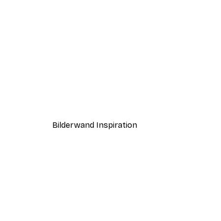
-40%*
Love Beige Poster
Ab 3,87 €
6,45 €
Bilderwand Inspiration