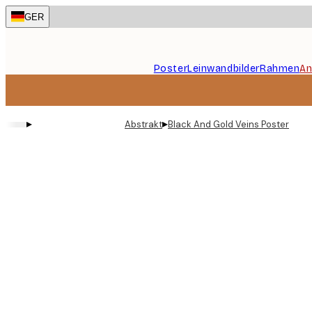
Skip
GER
to
main
content.
Poster
Leinwandbilder
Rahmen
An
▸
▸
Abstrakt
Black And Gold Veins Poster