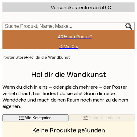
Skip
Versandkostenfrei ab 59 €
to
main
content.
Suche Produkt, Name, Marke...
40% auf Poster*
0 Min.
0 s
Gültig
bis:
▸
Poster Store
Hol dir die Wandkunst
2026-
08-
09
Hol dir die Wandkunst
Wenn du dich in eins – oder gleich mehrere – der Poster
verliebt hast, hier findest du sie alle! Gönn dir neue
Wanddeko und mach deinen Raum noch mehr zu deinem
eigenen.
Alle Kategorien
Filtern & sortieren
Keine Produkte gefunden