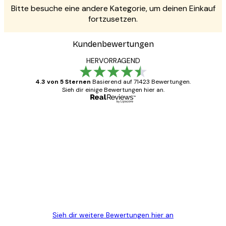
Bitte besuche eine andere Kategorie, um deinen Einkauf
fortzusetzen.
Kundenbewertungen
HERVORRAGEND
4.3 von 5 Sternen
Basierend auf 71423 Bewertungen.
Sieh dir einige Bewertungen hier an.
Verifizierter Käufer
Kundenbewertungen
Alles wie immer zügig, schnell, sicher
verpackt und ein stressfreier Einkauf
gewesen.
5 Jun
Edit D
Sieh dir weitere Bewertungen hier an