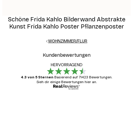
Schöne Frida Kahlo Bilderwand Abstrakte
Kunst Frida Kahlo Poster Pflanzenposter
WOHNZIMMER/FLUR
Kundenbewertungen
HERVORRAGEND
4.3 von 5 Sternen
Basierend auf 71423 Bewertungen.
Sieh dir einige Bewertungen hier an.
Verifizierter Käufer
Kundenbewertungen
Alles wie immer zügig, schnell, sicher
verpackt und ein stressfreier Einkauf
gewesen.