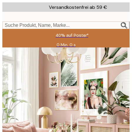
Skip
Versandkostenfrei ab 59 €
to
main
content.
Suche Produkt, Name, Marke...
40% auf Poster*
0 Min.
0 s
Gültig
bis:
2026-
08-
09